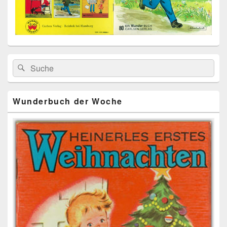
Primärer
Search
Suche
Seitenleisten
for:
Widget-
Bereich
Wunderbuch der Woche