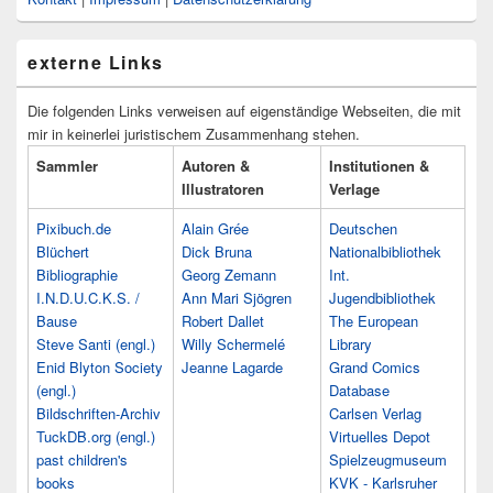
externe Links
Die folgenden Links verweisen auf eigenständige Webseiten, die mit
mir in keinerlei juristischem Zusammenhang stehen.
Sammler
Autoren &
Institutionen &
Illustratoren
Verlage
Pixibuch.de
Alain Grée
Deutschen
Blüchert
Dick Bruna
Nationalbibliothek
Bibliographie
Georg Zemann
Int.
I.N.D.U.C.K.S. /
Ann Mari Sjögren
Jugendbibliothek
Bause
Robert Dallet
The European
Steve Santi (engl.)
Willy Schermelé
Library
Enid Blyton Society
Jeanne Lagarde
Grand Comics
(engl.)
Database
Bildschriften-Archiv
Carlsen Verlag
TuckDB.org (engl.)
Virtuelles Depot
past children's
Spielzeugmuseum
books
KVK - Karlsruher