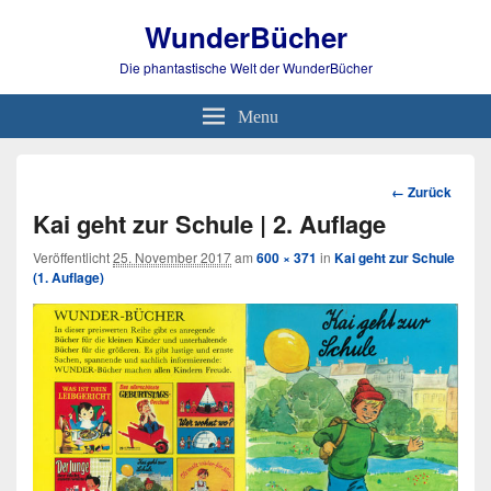
WunderBücher
Die phantastische Welt der WunderBücher
Menu
Bild-
← Zurück
Navigation
Kai geht zur Schule | 2. Auflage
Veröffentlicht
25. November 2017
am
600 × 371
in
Kai geht zur Schule
(1. Auflage)