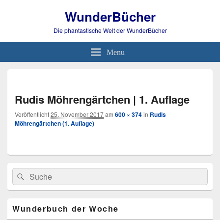
WunderBücher
Die phantastische Welt der WunderBücher
Menu
Bild-
Navi
Rudis Möhrengärtchen | 1. Auflage
Veröffentlicht
25. November 2017
am
600 × 374
in
Rudis
Möhrengärtchen (1. Auflage)
Primärer
Search
Suche
Seitenleisten
for:
Widget-
Bereich
Wunderbuch der Woche