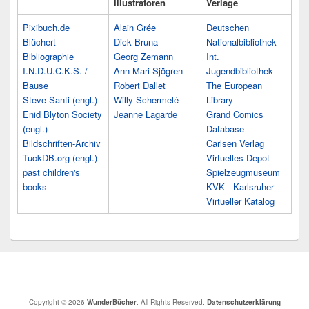
Illustratoren
Verlage
Pixibuch.de
Alain Grée
Deutschen
Blüchert
Dick Bruna
Nationalbibliothek
Bibliographie
Georg Zemann
Int.
I.N.D.U.C.K.S. /
Ann Mari Sjögren
Jugendbibliothek
Bause
Robert Dallet
The European
Steve Santi (engl.)
Willy Schermelé
Library
Enid Blyton Society
Jeanne Lagarde
Grand Comics
(engl.)
Database
Bildschriften-Archiv
Carlsen Verlag
TuckDB.org (engl.)
Virtuelles Depot
past children's
Spielzeugmuseum
books
KVK - Karlsruher
Virtueller Katalog
Copyright © 2026
WunderBücher
. All Rights Reserved.
Datenschutzerklärung