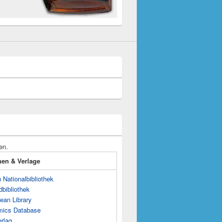
en.
onen & Verlage
Nationalbibliothek
dbibliothek
ean Library
mics Database
rlag