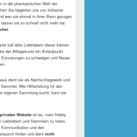
 in der phantastischen Welt der
er! Sie begleiten uns von frühester
und wen sie einmal in ihren Bann gezogen
 lassen sie so schnell nicht mehr los:
cher
.
te soll allen Liebhabern dieser kleinen
e der Alltagskunst ein Anlaufpunkt
n Erinnerungen zu schwelgen und Neues
en.
naus dient sie als Nachschlagewerk und
r Sammler. Wer Hilfestellung für den
er eigenen Sammlung sucht, kann sie
privaten Website
ist es, mein Hobby
n Liebhabern und Sammlern zu teilen.
ie Kommunikation und den
tausch förden und dient
nicht