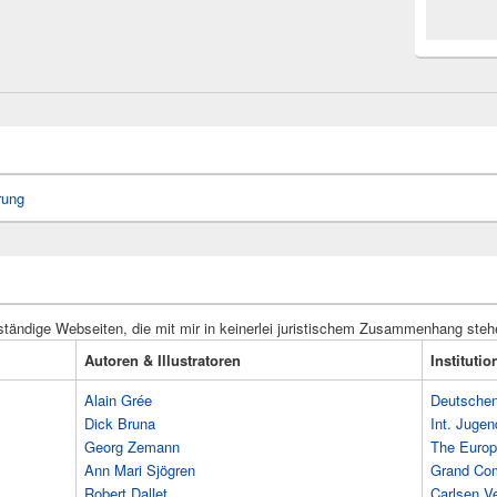
rung
ständige Webseiten, die mit mir in keinerlei juristischem Zusammenhang steh
Autoren & Illustratoren
Instituti
Alain Grée
Deutschen 
Dick Bruna
Int. Jugen
Georg Zemann
The Europ
Ann Mari Sjögren
Grand Co
Robert Dallet
Carlsen Ve