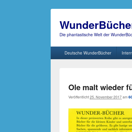
WunderBüche
Die phantastische Welt der WunderBü
Hauptmenü
Deutsche WunderBücher
Inter
Ole malt wieder fü
Veröffentlicht
25. November 2017
am
6