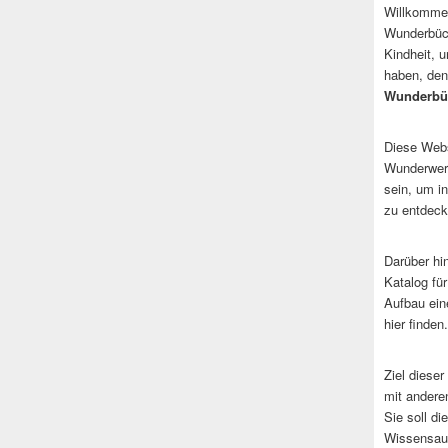
Willkommen
Wunderbüch
Kindheit, 
haben, den
Wunderbü
Diese Websi
Wunderwerk
sein, um i
zu entdeck
Darüber hi
Katalog fü
Aufbau ein
hier finden.
Ziel dieser
mit andere
Sie soll d
Wissensaus