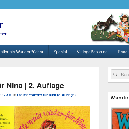
r
cher
nationale WunderBücher
Special
VintageBooks.de
Readi
Primärer
Search
Suc
Seitenleisten
Bild-
for:
Widget-
Navigation
r Nina | 2. Auflage
Bereich
00 × 370
in
Ole malt wieder für Nina (2. Auflage)
Wunde