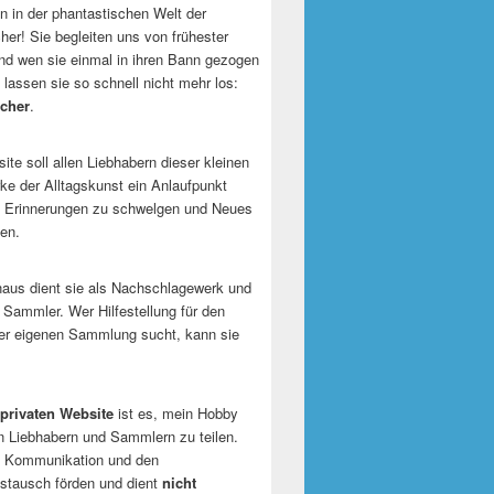
 in der phantastischen Welt der
er! Sie begleiten uns von frühester
und wen sie einmal in ihren Bann gezogen
 lassen sie so schnell nicht mehr los:
cher
.
te soll allen Liebhabern dieser kleinen
e der Alltagskunst ein Anlaufpunkt
n Erinnerungen zu schwelgen und Neues
en.
naus dient sie als Nachschlagewerk und
r Sammler. Wer Hilfestellung für den
er eigenen Sammlung sucht, kann sie
privaten Website
ist es, mein Hobby
n Liebhabern und Sammlern zu teilen.
ie Kommunikation und den
tausch förden und dient
nicht