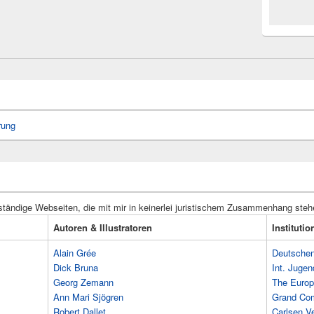
rung
ständige Webseiten, die mit mir in keinerlei juristischem Zusammenhang steh
Autoren & Illustratoren
Instituti
Alain Grée
Deutschen 
Dick Bruna
Int. Jugen
Georg Zemann
The Europ
Ann Mari Sjögren
Grand Co
Robert Dallet
Carlsen Ve