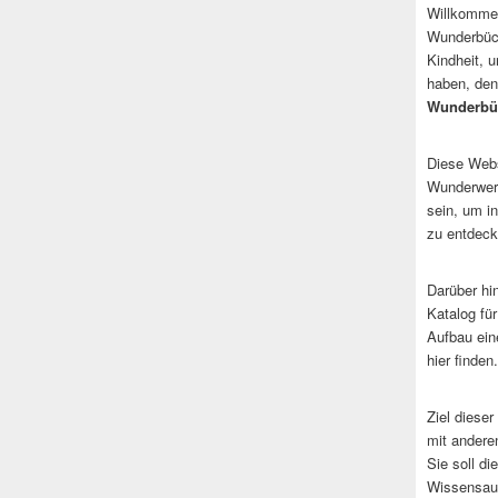
Willkommen
Wunderbüch
Kindheit, 
haben, den
Wunderbü
Diese Websi
Wunderwerk
sein, um i
zu entdeck
Darüber hi
Katalog fü
Aufbau ein
hier finden.
Ziel dieser
mit andere
Sie soll d
Wissensaus