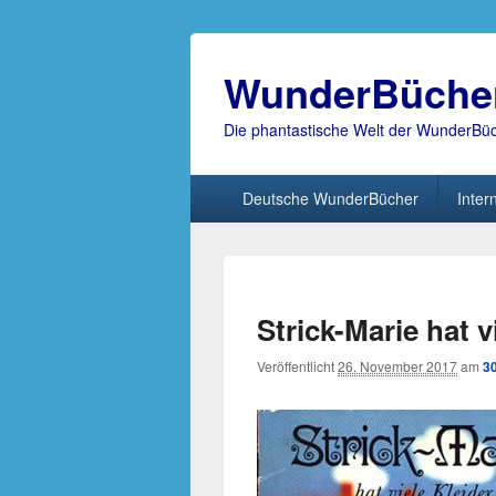
WunderBüche
Die phantastische Welt der WunderBü
Hauptmenü
Deutsche WunderBücher
Inter
Strick-Marie hat v
Veröffentlicht
26. November 2017
am
3