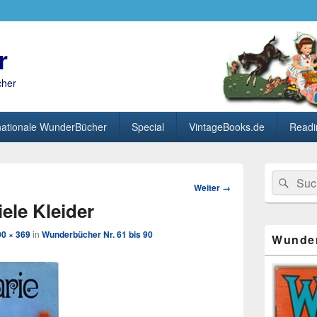
r
cher
nationale WunderBücher
Special
VintageBooks.de
Readi
Primärer
Search
Suc
Seitenleisten
Bild-
Weiter →
for:
Widget-
Navigation
iele Kleider
Bereich
00 × 369
in
Wunderbücher Nr. 61 bis 90
Wunde