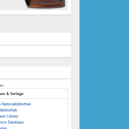
en.
onen & Verlage
Nationalbibliothek
dbibliothek
ean Library
mics Database
rlag