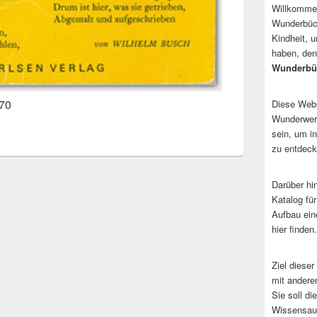
Willkommen
Wunderbüch
Kindheit, 
haben, den
Wunderbü
970
Diese Websi
Wunderwerk
sein, um i
zu entdeck
Darüber hi
Katalog fü
Aufbau ein
hier finden.
Ziel dieser
mit andere
Sie soll d
Wissensaus