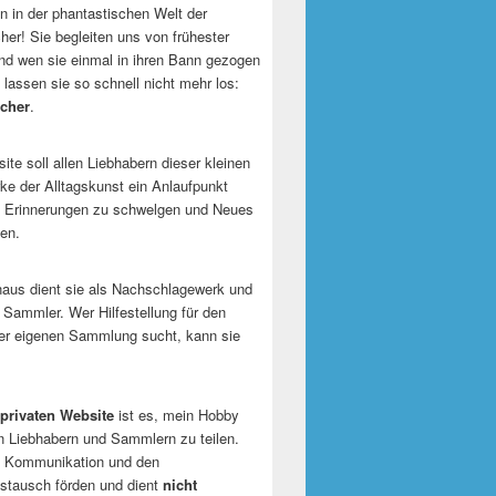
 in der phantastischen Welt der
er! Sie begleiten uns von frühester
und wen sie einmal in ihren Bann gezogen
 lassen sie so schnell nicht mehr los:
cher
.
te soll allen Liebhabern dieser kleinen
e der Alltagskunst ein Anlaufpunkt
n Erinnerungen zu schwelgen und Neues
en.
naus dient sie als Nachschlagewerk und
r Sammler. Wer Hilfestellung für den
er eigenen Sammlung sucht, kann sie
privaten Website
ist es, mein Hobby
n Liebhabern und Sammlern zu teilen.
ie Kommunikation und den
tausch förden und dient
nicht