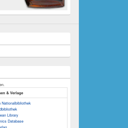
en.
onen & Verlage
Nationalbibliothek
dbibliothek
ean Library
mics Database
rlag