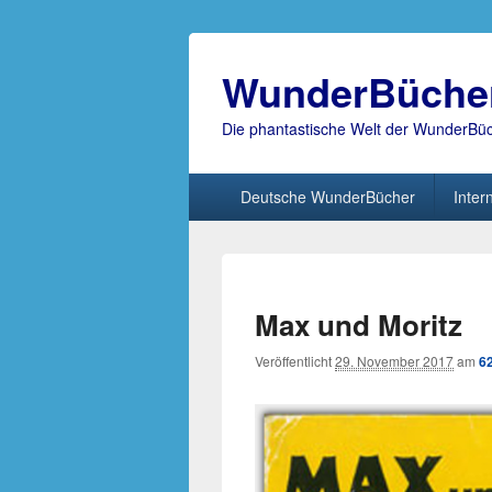
WunderBüche
Die phantastische Welt der WunderBü
Hauptmenü
Deutsche WunderBücher
Inter
Max und Moritz
Veröffentlicht
29. November 2017
am
6