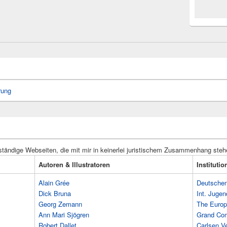
rung
ständige Webseiten, die mit mir in keinerlei juristischem Zusammenhang steh
Autoren & Illustratoren
Instituti
Alain Grée
Deutschen 
Dick Bruna
Int. Jugen
Georg Zemann
The Europ
Ann Mari Sjögren
Grand Co
Robert Dallet
Carlsen Ve