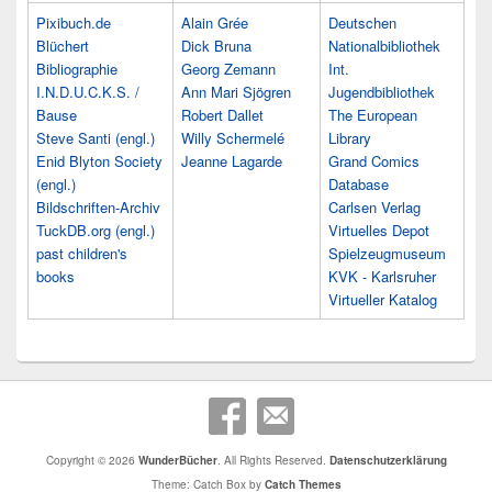
Pixibuch.de
Alain Grée
Deutschen
Blüchert
Dick Bruna
Nationalbibliothek
Bibliographie
Georg Zemann
Int.
I.N.D.U.C.K.S. /
Ann Mari Sjögren
Jugendbibliothek
Bause
Robert Dallet
The European
Steve Santi (engl.)
Willy Schermelé
Library
Enid Blyton Society
Jeanne Lagarde
Grand Comics
(engl.)
Database
Bildschriften-Archiv
Carlsen Verlag
TuckDB.org (engl.)
Virtuelles Depot
past children's
Spielzeugmuseum
books
KVK - Karlsruher
Virtueller Katalog
Copyright © 2026
WunderBücher
. All Rights Reserved.
Datenschutzerklärung
Theme: Catch Box by
Catch Themes