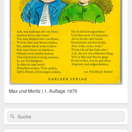
Max und Moritz | 1. Auflage 1970
Primärer
Search
Suche
Seitenleisten
for:
Widget-
Bereich