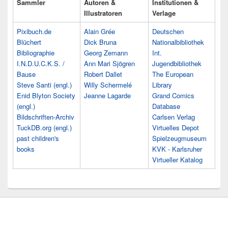
Sammler
Autoren &
Institutionen &
Illustratoren
Verlage
Pixibuch.de
Alain Grée
Deutschen
Blüchert
Dick Bruna
Nationalbibliothek
Bibliographie
Georg Zemann
Int.
I.N.D.U.C.K.S. /
Ann Mari Sjögren
Jugendbibliothek
Bause
Robert Dallet
The European
Steve Santi (engl.)
Willy Schermelé
Library
Enid Blyton Society
Jeanne Lagarde
Grand Comics
(engl.)
Database
Bildschriften-Archiv
Carlsen Verlag
TuckDB.org (engl.)
Virtuelles Depot
past children's
Spielzeugmuseum
books
KVK - Karlsruher
Virtueller Katalog