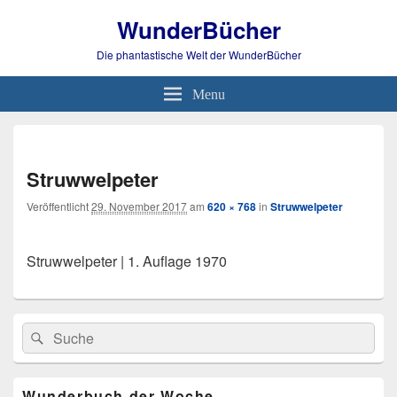
WunderBücher
Die phantastische Welt der WunderBücher
Menu
Bild-
Navi
Struwwelpeter
Veröffentlicht
29. November 2017
am
620 × 768
in
Struwwelpeter
Struwwelpeter | 1. Auflage 1970
Primärer
Search
Suche
Seitenleisten
for:
Widget-
Bereich
Wunderbuch der Woche