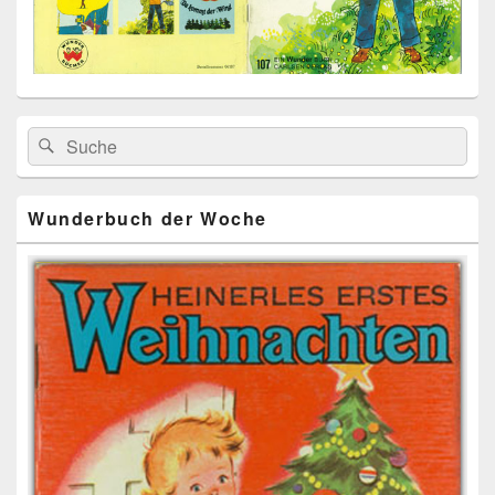
Primärer
Search
Suche
Seitenleisten
for:
Widget-
Bereich
Wunderbuch der Woche