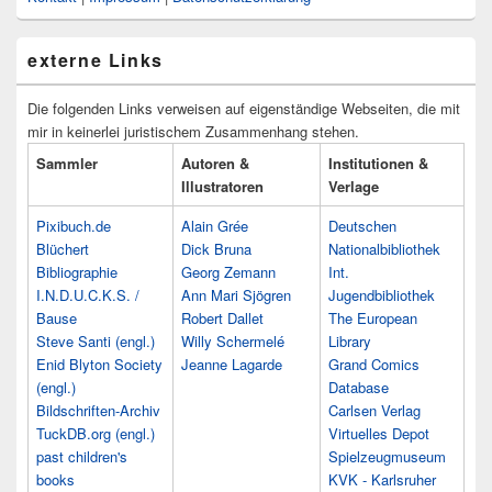
externe Links
Die folgenden Links verweisen auf eigenständige Webseiten, die mit
mir in keinerlei juristischem Zusammenhang stehen.
Sammler
Autoren &
Institutionen &
Illustratoren
Verlage
Pixibuch.de
Alain Grée
Deutschen
Blüchert
Dick Bruna
Nationalbibliothek
Bibliographie
Georg Zemann
Int.
I.N.D.U.C.K.S. /
Ann Mari Sjögren
Jugendbibliothek
Bause
Robert Dallet
The European
Steve Santi (engl.)
Willy Schermelé
Library
Enid Blyton Society
Jeanne Lagarde
Grand Comics
(engl.)
Database
Bildschriften-Archiv
Carlsen Verlag
TuckDB.org (engl.)
Virtuelles Depot
past children's
Spielzeugmuseum
books
KVK - Karlsruher