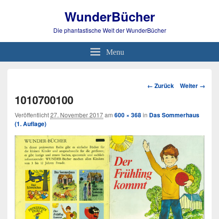
WunderBücher
Die phantastische Welt der WunderBücher
Menu
Bild-
← Zurück
Weiter →
Navigation
1010700100
Veröffentlicht
27. November 2017
am
600 × 368
in
Das Sommerhaus
(1. Auflage)