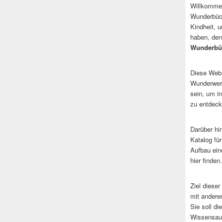
Willkommen
Wunderbüch
Kindheit, 
haben, den
Wunderbü
Diese Websi
Wunderwerk
sein, um i
zu entdeck
Darüber hi
Katalog fü
Aufbau ein
hier finden.
Ziel dieser
mit andere
Sie soll d
Wissensaus