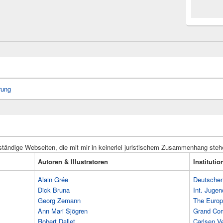
rung
ständige Webseiten, die mit mir in keinerlei juristischem Zusammenhang steh
Autoren & Illustratoren
Instituti
Alain Grée
Deutschen 
Dick Bruna
Int. Jugen
Georg Zemann
The Europ
Ann Mari Sjögren
Grand Co
Robert Dallet
Carlsen Ve