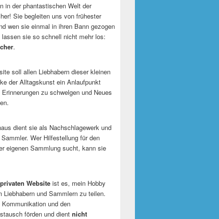
 in der phantastischen Welt der
er! Sie begleiten uns von frühester
und wen sie einmal in ihren Bann gezogen
 lassen sie so schnell nicht mehr los:
cher
.
te soll allen Liebhabern dieser kleinen
e der Alltagskunst ein Anlaufpunkt
n Erinnerungen zu schwelgen und Neues
en.
naus dient sie als Nachschlagewerk und
r Sammler. Wer Hilfestellung für den
er eigenen Sammlung sucht, kann sie
privaten Website
ist es, mein Hobby
n Liebhabern und Sammlern zu teilen.
ie Kommunikation und den
tausch förden und dient
nicht