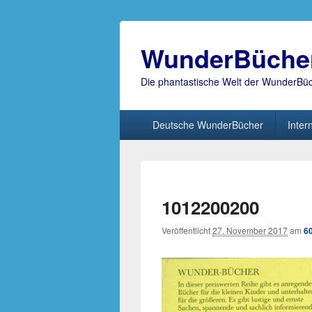
WunderBüche
Die phantastische Welt der WunderBü
Hauptmenü
Deutsche WunderBücher
Inter
1012200200
Veröffentlicht
27. November 2017
am
6