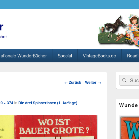
r
cher
nationale WunderBücher
Special
VintageBooks.de
Readi
Primärer
Search
Suc
Seitenleisten
Bild-
← Zurück
Weiter →
for:
Widget-
Navigation
Bereich
00 × 374
in
Die drei Spinnerinnen (1. Auflage)
Wunde