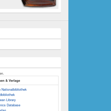
en.
onen & Verlage
Nationalbibliothek
dbibliothek
ean Library
mics Database
rlag