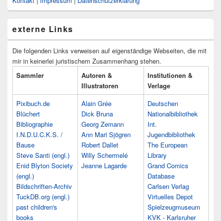
Kontakt
|
Impressum
|
Datenschutzerklärung
externe Links
Die folgenden Links verweisen auf eigenständige Webseiten, die mit
mir in keinerlei juristischem Zusammenhang stehen.
Sammler
Autoren &
Institutionen &
Illustratoren
Verlage
Pixibuch.de
Alain Grée
Deutschen
Blüchert
Dick Bruna
Nationalbibliothek
Bibliographie
Georg Zemann
Int.
I.N.D.U.C.K.S. /
Ann Mari Sjögren
Jugendbibliothek
Bause
Robert Dallet
The European
Steve Santi (engl.)
Willy Schermelé
Library
Enid Blyton Society
Jeanne Lagarde
Grand Comics
(engl.)
Database
Bildschriften-Archiv
Carlsen Verlag
TuckDB.org (engl.)
Virtuelles Depot
past children's
Spielzeugmuseum
books
KVK - Karlsruher