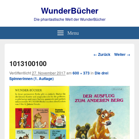
WunderBücher
Die phantastische Welt der WunderBücher
Menu
Bild-
← Zurück
Weiter →
Navigation
1013100100
Veröffentlicht
27. November 2017
am
600 × 373
in
Die drei
Spinnerinnen (1. Auflage)