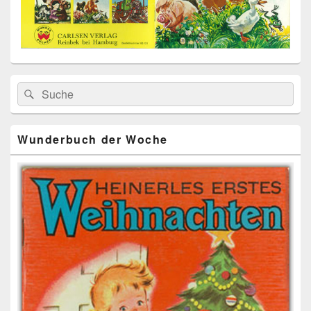
Primärer
Search
Suche
Seitenleisten
for:
Widget-
Bereich
Wunderbuch der Woche