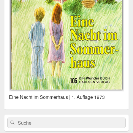
Eine Nacht im Sommerhaus | 1. Auflage 1973
Primärer
Search
Suche
Seitenleisten
for:
Widget-
Bereich