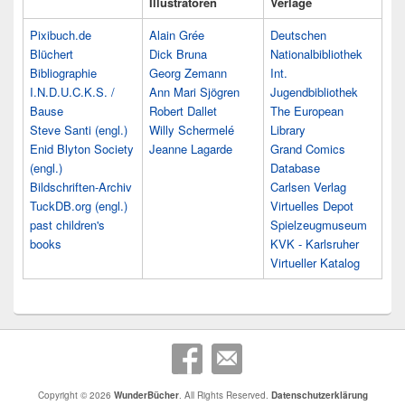
Illustratoren
Verlage
Pixibuch.de
Alain Grée
Deutschen
Blüchert
Dick Bruna
Nationalbibliothek
Bibliographie
Georg Zemann
Int.
I.N.D.U.C.K.S. /
Ann Mari Sjögren
Jugendbibliothek
Bause
Robert Dallet
The European
Steve Santi (engl.)
Willy Schermelé
Library
Enid Blyton Society
Jeanne Lagarde
Grand Comics
(engl.)
Database
Bildschriften-Archiv
Carlsen Verlag
TuckDB.org (engl.)
Virtuelles Depot
past children's
Spielzeugmuseum
books
KVK - Karlsruher
Virtueller Katalog
Copyright © 2026
WunderBücher
. All Rights Reserved.
Datenschutzerklärung