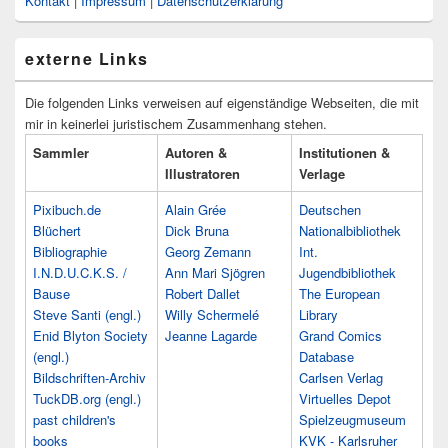
Kontakt
|
Impressum
|
Datenschutzerklärung
externe Links
Die folgenden Links verweisen auf eigenständige Webseiten, die mit
mir in keinerlei juristischem Zusammenhang stehen.
Sammler
Autoren &
Institutionen &
Illustratoren
Verlage
Pixibuch.de
Alain Grée
Deutschen
Blüchert
Dick Bruna
Nationalbibliothek
Bibliographie
Georg Zemann
Int.
I.N.D.U.C.K.S. /
Ann Mari Sjögren
Jugendbibliothek
Bause
Robert Dallet
The European
Steve Santi (engl.)
Willy Schermelé
Library
Enid Blyton Society
Jeanne Lagarde
Grand Comics
(engl.)
Database
Bildschriften-Archiv
Carlsen Verlag
TuckDB.org (engl.)
Virtuelles Depot
past children's
Spielzeugmuseum
books
KVK - Karlsruher