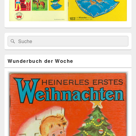
Primärer
Search
Suche
Seitenleisten
for:
Widget-
Bereich
Wunderbuch der Woche