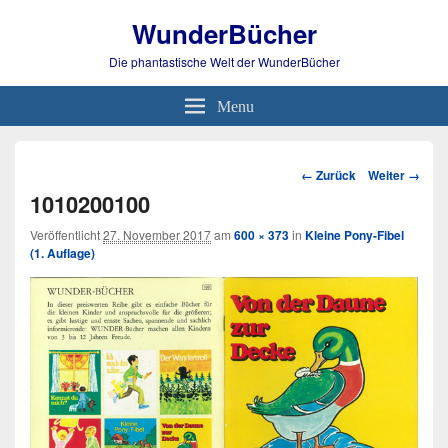
WunderBücher
Die phantastische Welt der WunderBücher
Menu
Bild-
← Zurück
Weiter →
Navigation
1010200100
Veröffentlicht
27. November 2017
am
600 × 373
in
Kleine Pony-Fibel
(1. Auflage)