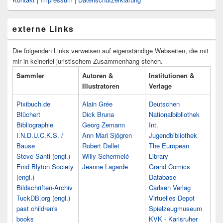
externe Links
Die folgenden Links verweisen auf eigenständige Webseiten, die mit
mir in keinerlei juristischem Zusammenhang stehen.
Sammler
Autoren &
Institutionen &
Illustratoren
Verlage
Pixibuch.de
Alain Grée
Deutschen
Blüchert
Dick Bruna
Nationalbibliothek
Bibliographie
Georg Zemann
Int.
I.N.D.U.C.K.S. /
Ann Mari Sjögren
Jugendbibliothek
Bause
Robert Dallet
The European
Steve Santi (engl.)
Willy Schermelé
Library
Enid Blyton Society
Jeanne Lagarde
Grand Comics
(engl.)
Database
Bildschriften-Archiv
Carlsen Verlag
TuckDB.org (engl.)
Virtuelles Depot
past children's
Spielzeugmuseum
books
KVK - Karlsruher