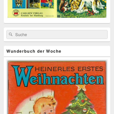
Primärer
Search
Suche
Seitenleisten
for:
Widget-
Bereich
Wunderbuch der Woche