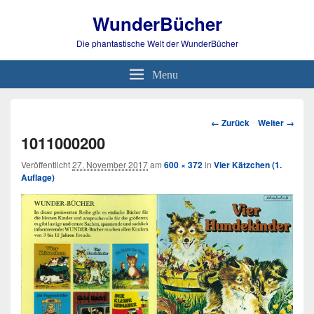
WunderBücher
Die phantastische Welt der WunderBücher
Menu
Bild-
← Zurück
Weiter →
Navigation
1011000200
Veröffentlicht
27. November 2017
am
600 × 372
in
Vier Kätzchen (1.
Auflage)