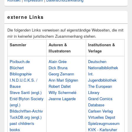
externe Links
Die folgenden Links verweisen auf eigenständige Webseiten, die mit
mir in keinerlei juristischem Zusammenhang stehen.
Sammler
Autoren &
Institutionen &
Illustratoren
Verlage
Pixibuch.de
Alain Grée
Deutschen
Blüchert
Dick Bruna
Nationalbibliothek
Bibliographie
Georg Zemann
Int.
I.N.D.U.C.K.S. /
Ann Mari Sjögren
Jugendbibliothek
Bause
Robert Dallet
The European
Steve Santi (engl.)
Willy Schermelé
Library
Enid Blyton Society
Jeanne Lagarde
Grand Comics
(engl.)
Database
Bildschriften-Archiv
Carlsen Verlag
TuckDB.org (engl.)
Virtuelles Depot
past children's
Spielzeugmuseum
books
KVK - Karlsruher