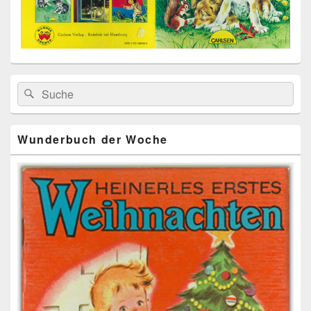
Primärer
Search
Suche
Seitenleisten
for:
Widget-
Bereich
Wunderbuch der Woche