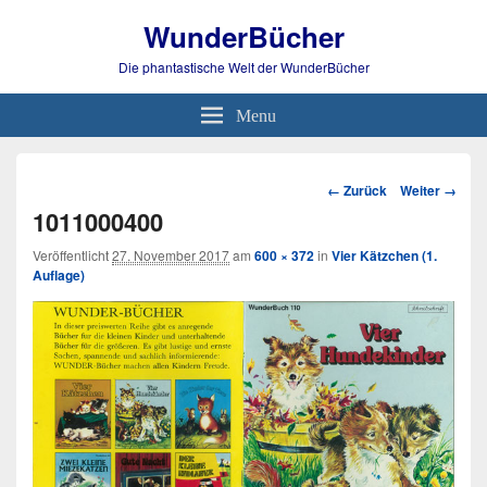
WunderBücher
Die phantastische Welt der WunderBücher
Menu
Bild-
← Zurück
Weiter →
Navigation
1011000400
Veröffentlicht
27. November 2017
am
600 × 372
in
Vier Kätzchen (1.
Auflage)