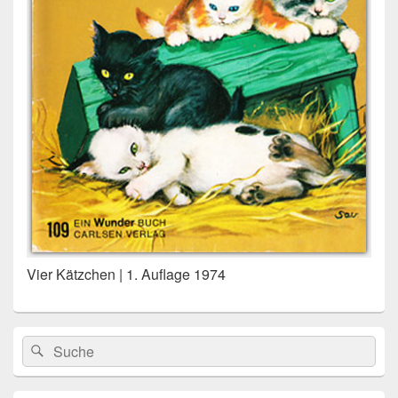
Vier Kätzchen | 1. Auflage 1974
Primärer
Search
Suche
Seitenleisten
for:
Widget-
Bereich