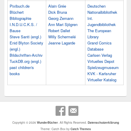
Pixibuch.de
Alain Grée
Deutschen
Blüchert
Dick Bruna
Nationalbibliothek
Bibliographie
Georg Zemann
Int.
I.N.D.U.C.K.S. /
Ann Mari Sjögren
Jugendbibliothek
Bause
Robert Dallet
The European
Steve Santi (engl.)
Willy Schermelé
Library
Enid Blyton Society
Jeanne Lagarde
Grand Comics
(engl.)
Database
Bildschriften-Archiv
Carlsen Verlag
TuckDB.org (engl.)
Virtuelles Depot
past children's
Spielzeugmuseum
books
KVK - Karlsruher
Virtueller Katalog
Copyright © 2026
WunderBücher
. All Rights Reserved.
Datenschutzerklärung
Theme: Catch Box by
Catch Themes