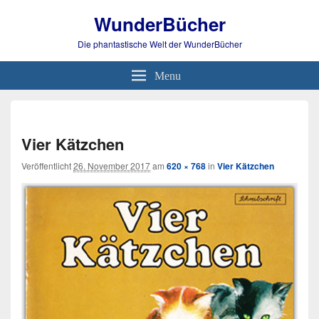
WunderBücher
Die phantastische Welt der WunderBücher
Menu
Bild-
Navi
Vier Kätzchen
Veröffentlicht
26. November 2017
am
620 × 768
in
Vier Kätzchen