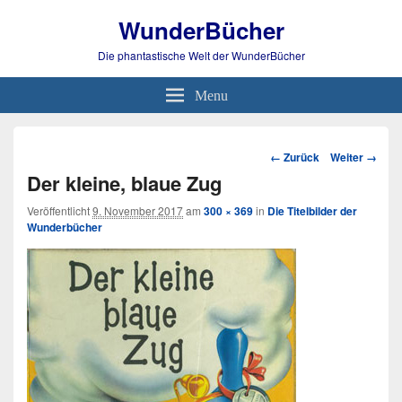
WunderBücher
Die phantastische Welt der WunderBücher
Menu
Bild-
← Zurück
Weiter →
Navigation
Der kleine, blaue Zug
Veröffentlicht
9. November 2017
am
300 × 369
in
Die Titelbilder der
Wunderbücher