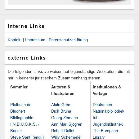
interne Links
Kontakt
|
Impressum
|
Datenschutzerklärung
externe Links
Die folgenden Links verweisen auf eigenständige Webseiten, die mit
mir in keinerlei juristischem Zusammenhang stehen.
Sammler
Autoren &
Institutionen &
Illustratoren
Verlage
Pixibuch.de
Alain Grée
Deutschen
Blüchert
Dick Bruna
Nationalbibliothek
Bibliographie
Georg Zemann
Int.
I.N.D.U.C.K.S. /
Ann Mari Sjögren
Jugendbibliothek
Bause
Robert Dallet
The European
Steve Santi (engl.)
Willy Schermelé
Library