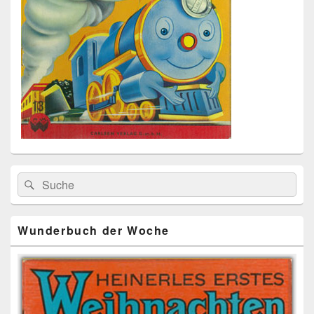
Primärer
Search
Suche
Seitenleisten
for:
Widget-
Bereich
Wunderbuch der Woche