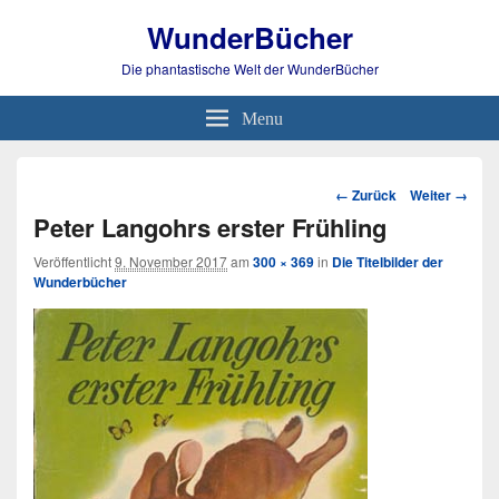
WunderBücher
Die phantastische Welt der WunderBücher
Menu
Bild-
← Zurück
Weiter →
Navigation
Peter Langohrs erster Frühling
Veröffentlicht
9. November 2017
am
300 × 369
in
Die Titelbilder der
Wunderbücher