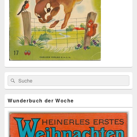
Primärer
Search
Suche
Seitenleisten
for:
Widget-
Bereich
Wunderbuch der Woche