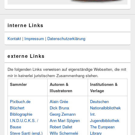
interne Links
Kontakt
|
Impressum
|
Datenschutzerklärung
externe Links
Die folgenden Links verweisen auf eigenständige Webseiten, die mit
mir in keinerlei juristischem Zusammenhang stehen.
Sammler
Autoren &
Institutionen &
Illustratoren
Verlage
Pixibuch.de
Alain Grée
Deutschen
Blüchert
Dick Bruna
Nationalbibliothek
Bibliographie
Georg Zemann
Int.
I.N.D.U.C.K.S. /
Ann Mari Sjögren
Jugendbibliothek
Bause
Robert Dallet
The European
Steve Santi (engl.)
Willy Schermelé
Library