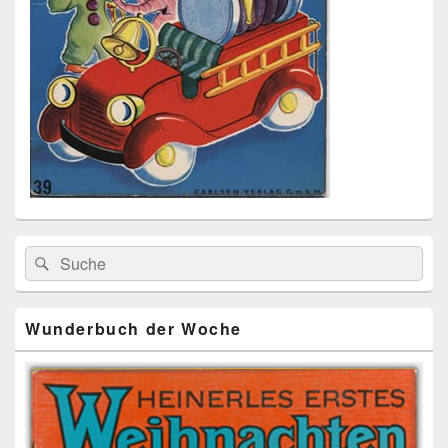
Primärer
Search
Suche
Seitenleisten
for:
Widget-
Bereich
Wunderbuch der Woche