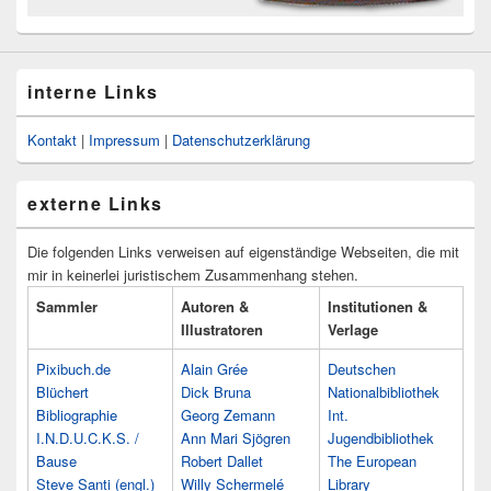
interne Links
Kontakt
|
Impressum
|
Datenschutzerklärung
externe Links
Die folgenden Links verweisen auf eigenständige Webseiten, die mit
mir in keinerlei juristischem Zusammenhang stehen.
Sammler
Autoren &
Institutionen &
Illustratoren
Verlage
Pixibuch.de
Alain Grée
Deutschen
Blüchert
Dick Bruna
Nationalbibliothek
Bibliographie
Georg Zemann
Int.
I.N.D.U.C.K.S. /
Ann Mari Sjögren
Jugendbibliothek
Bause
Robert Dallet
The European
Steve Santi (engl.)
Willy Schermelé
Library