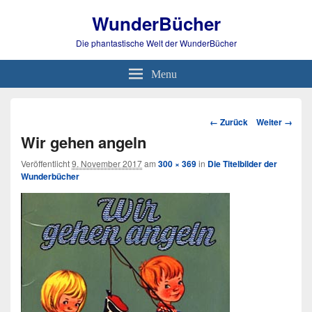
WunderBücher
Die phantastische Welt der WunderBücher
Menu
Bild-
← Zurück
Weiter →
Navigation
Wir gehen angeln
Veröffentlicht
9. November 2017
am
300 × 369
in
Die Titelbilder der
Wunderbücher