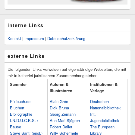
interne Links
Kontakt
|
Impressum
|
Datenschutzerklärung
externe Links
Die folgenden Links verweisen auf eigenständige Webseiten, die mit
mir in keinerlei juristischem Zusammenhang stehen.
Sammler
Autoren &
Institutionen &
Illustratoren
Verlage
Pixibuch.de
Alain Grée
Deutschen
Blüchert
Dick Bruna
Nationalbibliothek
Bibliographie
Georg Zemann
Int.
I.N.D.U.C.K.S. /
Ann Mari Sjögren
Jugendbibliothek
Bause
Robert Dallet
The European
Steve Santi (engl.)
Willy Schermelé
Library