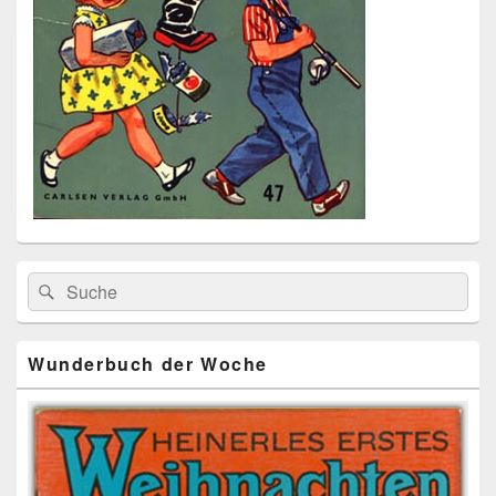
Primärer
Search
Suche
Seitenleisten
for:
Widget-
Bereich
Wunderbuch der Woche