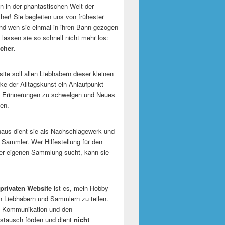
 in der phantastischen Welt der
er! Sie begleiten uns von frühester
und wen sie einmal in ihren Bann gezogen
 lassen sie so schnell nicht mehr los:
cher
.
te soll allen Liebhabern dieser kleinen
e der Alltagskunst ein Anlaufpunkt
n Erinnerungen zu schwelgen und Neues
en.
naus dient sie als Nachschlagewerk und
r Sammler. Wer Hilfestellung für den
er eigenen Sammlung sucht, kann sie
privaten Website
ist es, mein Hobby
n Liebhabern und Sammlern zu teilen.
ie Kommunikation und den
tausch förden und dient
nicht