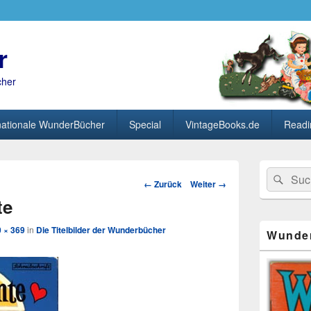
r
cher
nationale WunderBücher
Special
VintageBooks.de
Readi
Primärer
Search
Suc
Seitenleisten
Bild-
← Zurück
Weiter →
for:
Widget-
Navigation
te
Bereich
 × 369
in
Die Titelbilder der Wunderbücher
Wunde