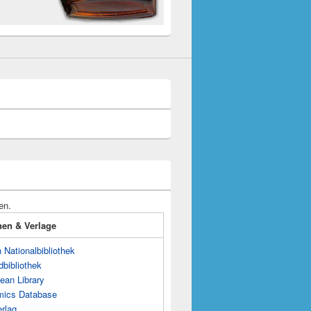
en.
onen & Verlage
Nationalbibliothek
dbibliothek
ean Library
mics Database
rlag