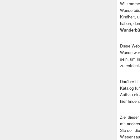
Willkommen
Wunderbüch
Kindheit, 
haben, den
Wunderbü
Diese Websi
Wunderwerk
sein, um i
zu entdeck
Darüber hi
Katalog fü
Aufbau ein
hier finden.
Ziel dieser
mit andere
Sie soll d
Wissensaus