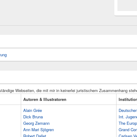
rung
ständige Webseiten, die mit mir in keinerlei juristischem Zusammenhang steh
Autoren & Illustratoren
Instituti
Alain Grée
Deutschen 
Dick Bruna
Int. Jugen
Georg Zemann
The Europ
Ann Mari Sjögren
Grand Co
Robert Dallet
Carlsen Ve