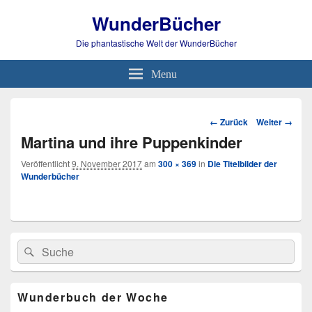
WunderBücher
Die phantastische Welt der WunderBücher
Menu
Bild-
← Zurück
Weiter →
Navigation
Martina und ihre Puppenkinder
Veröffentlicht
9. November 2017
am
300 × 369
in
Die Titelbilder der
Wunderbücher
Primärer
Search
Suche
Seitenleisten
for:
Widget-
Bereich
Wunderbuch der Woche