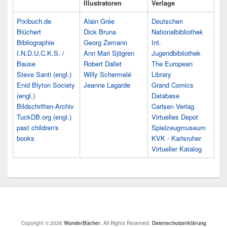
Illustratoren
Verlage
Pixibuch.de
Alain Grée
Deutschen
Blüchert
Dick Bruna
Nationalbibliothek
Bibliographie
Georg Zemann
Int.
I.N.D.U.C.K.S. /
Ann Mari Sjögren
Jugendbibliothek
Bause
Robert Dallet
The European
Steve Santi (engl.)
Willy Schermelé
Library
Enid Blyton Society
Jeanne Lagarde
Grand Comics
(engl.)
Database
Bildschriften-Archiv
Carlsen Verlag
TuckDB.org (engl.)
Virtuelles Depot
past children's
Spielzeugmuseum
books
KVK - Karlsruher
Virtueller Katalog
Copyright © 2026
WunderBücher
. All Rights Reserved.
Datenschutzerklärung