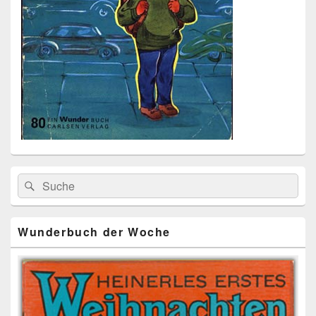
Primärer
Search
Suche
Seitenleisten
for:
Widget-
Bereich
Wunderbuch der Woche