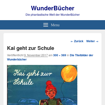
WunderBücher
Die phantastische Welt der WunderBücher
Menu
Bild-
← Zurück
Weiter →
Navigation
Kai geht zur Schule
Veröffentlicht
9. November 2017
am
300 × 369
in
Die Titelbilder der
Wunderbücher