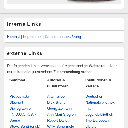
interne Links
Kontakt
|
Impressum
|
Datenschutzerklärung
externe Links
Die folgenden Links verweisen auf eigenständige Webseiten, die mit
mir in keinerlei juristischem Zusammenhang stehen.
Sammler
Autoren &
Institutionen &
Illustratoren
Verlage
Pixibuch.de
Alain Grée
Deutschen
Blüchert
Dick Bruna
Nationalbibliothek
Bibliographie
Georg Zemann
Int.
I.N.D.U.C.K.S. /
Ann Mari Sjögren
Jugendbibliothek
Bause
Robert Dallet
The European
Steve Santi (engl.)
Willy Schermelé
Library