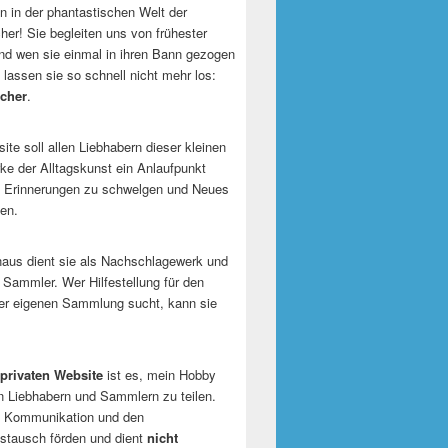
 in der phantastischen Welt der
er! Sie begleiten uns von frühester
und wen sie einmal in ihren Bann gezogen
 lassen sie so schnell nicht mehr los:
cher
.
te soll allen Liebhabern dieser kleinen
e der Alltagskunst ein Anlaufpunkt
n Erinnerungen zu schwelgen und Neues
en.
naus dient sie als Nachschlagewerk und
r Sammler. Wer Hilfestellung für den
er eigenen Sammlung sucht, kann sie
privaten Website
ist es, mein Hobby
n Liebhabern und Sammlern zu teilen.
ie Kommunikation und den
tausch förden und dient
nicht