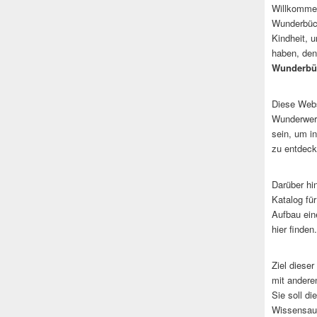
Willkommen
Wunderbüch
Kindheit, 
haben, den
Wunderbü
Diese Websi
Wunderwerk
sein, um i
zu entdeck
Darüber hi
Katalog fü
Aufbau ein
hier finden.
Ziel dieser
mit andere
Sie soll d
Wissensaus