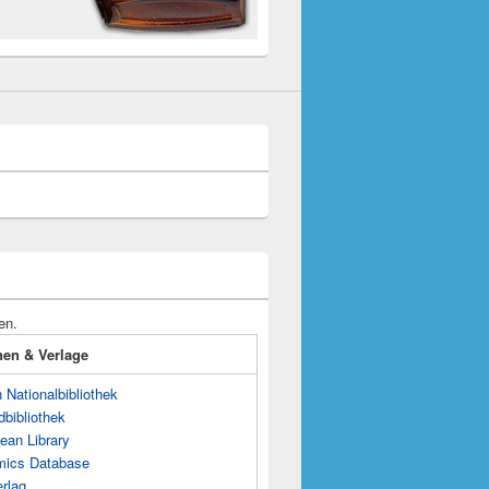
en.
onen & Verlage
Nationalbibliothek
dbibliothek
ean Library
mics Database
rlag