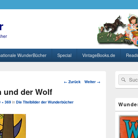
r
cher
nationale WunderBücher
Special
VintageBooks.de
Readi
Primärer
Search
Suc
Seitenleisten
Bild-
← Zurück
Weiter →
for:
Widget-
Navigation
 und der Wolf
Bereich
 × 369
in
Die Titelbilder der Wunderbücher
Wunde