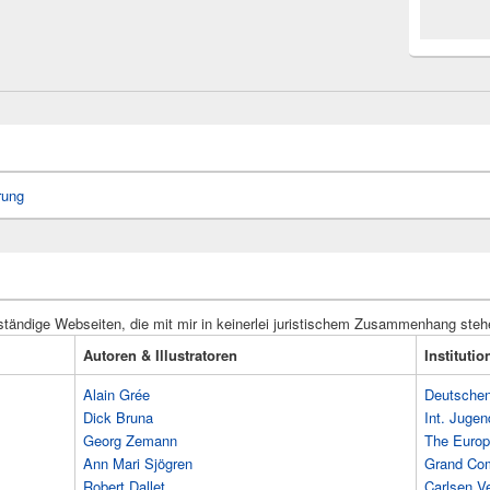
rung
ständige Webseiten, die mit mir in keinerlei juristischem Zusammenhang steh
Autoren & Illustratoren
Instituti
Alain Grée
Deutschen 
Dick Bruna
Int. Jugen
Georg Zemann
The Europ
Ann Mari Sjögren
Grand Co
Robert Dallet
Carlsen Ve