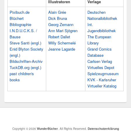
Illustratoren
Verlage
Pixibuch.de
Alain Grée
Deutschen
Blüchert
Dick Bruna
Nationalbibliothek
Bibliographie
Georg Zemann
Int.
I.N.D.U.C.K.S. /
Ann Mari Sjögren
Jugendbibliothek
Bause
Robert Dallet
The European
Steve Santi (engl.)
Willy Schermelé
Library
Enid Blyton Society
Jeanne Lagarde
Grand Comics
(engl.)
Database
Bildschriften-Archiv
Carlsen Verlag
TuckDB.org (engl.)
Virtuelles Depot
past children's
Spielzeugmuseum
books
KVK - Karlsruher
Virtueller Katalog
Copyright © 2026
WunderBücher
. All Rights Reserved.
Datenschutzerklärung