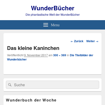
WunderBücher
Die phantastische Welt der WunderBücher
Menu
Bild-
← Zurück
Weiter →
Navigation
Das kleine Kaninchen
Veröffentlicht
9. November 2017
am
300 × 369
in
Die Titelbilder der
Wunderbücher
Primärer
Search
Suche
Seitenleisten
for:
Widget-
Bereich
Wunderbuch der Woche