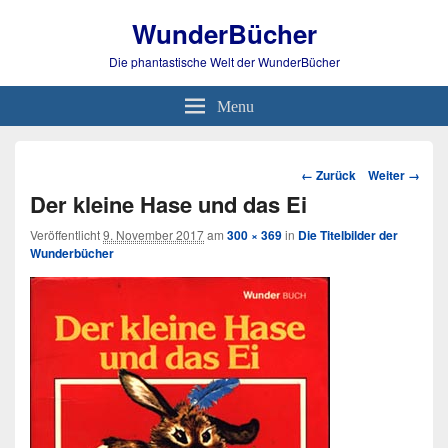
WunderBücher
Die phantastische Welt der WunderBücher
Menu
Bild-
← Zurück
Weiter →
Navigation
Der kleine Hase und das Ei
Veröffentlicht
9. November 2017
am
300 × 369
in
Die Titelbilder der
Wunderbücher