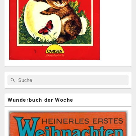
Primärer
Search
Suche
Seitenleisten
for:
Widget-
Bereich
Wunderbuch der Woche