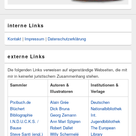
interne Links
Kontakt
|
Impressum
|
Datenschutzerklärung
externe Links
Die folgenden Links verweisen auf eigenständige Webseiten, die mit
mir in keinerlei juristischem Zusammenhang stehen.
Sammler
Autoren &
Institutionen &
Illustratoren
Verlage
Pixibuch.de
Alain Grée
Deutschen
Blüchert
Dick Bruna
Nationalbibliothek
Bibliographie
Georg Zemann
Int.
I.N.D.U.C.K.S. /
Ann Mari Sjögren
Jugendbibliothek
Bause
Robert Dallet
The European
Steve Santi (engl.)
Willy Schermelé
Library