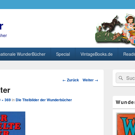
r
cher
nationale WunderBücher
Special
VintageBooks.de
Readi
Primärer
Search
Suc
Seitenleisten
Bild-
← Zurück
Weiter →
for:
Widget-
Navigation
ter
Bereich
 × 369
in
Die Titelbilder der Wunderbücher
Wunde