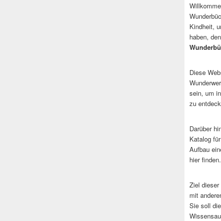
Willkommen
Wunderbüch
Kindheit, 
haben, den
Wunderbü
Diese Websi
Wunderwerk
sein, um i
zu entdeck
Darüber hi
Katalog fü
Aufbau ein
hier finden.
Ziel dieser
mit andere
Sie soll d
Wissensaus