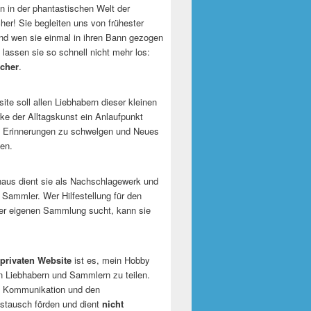
 in der phantastischen Welt der
er! Sie begleiten uns von frühester
und wen sie einmal in ihren Bann gezogen
 lassen sie so schnell nicht mehr los:
cher
.
te soll allen Liebhabern dieser kleinen
e der Alltagskunst ein Anlaufpunkt
n Erinnerungen zu schwelgen und Neues
en.
naus dient sie als Nachschlagewerk und
r Sammler. Wer Hilfestellung für den
er eigenen Sammlung sucht, kann sie
privaten Website
ist es, mein Hobby
n Liebhabern und Sammlern zu teilen.
ie Kommunikation und den
tausch förden und dient
nicht