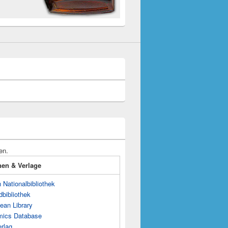
en.
onen & Verlage
Nationalbibliothek
dbibliothek
ean Library
mics Database
rlag