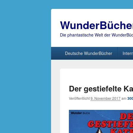
WunderBüche
Die phantastische Welt der WunderBü
Hauptmenü
Deutsche WunderBücher
Inter
Der gestiefelte Ka
Veröffentlicht
9. November 2017
am
300