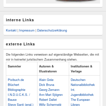
interne Links
Kontakt
|
Impressum
|
Datenschutzerklärung
externe Links
Die folgenden Links verweisen auf eigenständige Webseiten, die mit
mir in keinerlei juristischem Zusammenhang stehen.
Sammler
Autoren &
Institutionen &
Illustratoren
Verlage
Pixibuch.de
Alain Grée
Deutschen
Blüchert
Dick Bruna
Nationalbibliothek
Bibliographie
Georg Zemann
Int.
I.N.D.U.C.K.S. /
Ann Mari Sjögren
Jugendbibliothek
Bause
Robert Dallet
The European
Steve Santi (engl.)
Willy Schermelé
Library