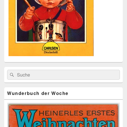
Primärer
Search
Suche
Seitenleisten
for:
Widget-
Bereich
Wunderbuch der Woche