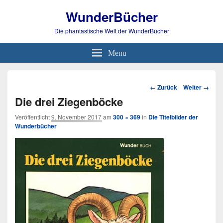
WunderBücher
Die phantastische Welt der WunderBücher
Menu
Bild-
← Zurück
Weiter →
Navigation
Die drei Ziegenböcke
Veröffentlicht
9. November 2017
am
300 × 369
in
Die Titelbilder der
Wunderbücher