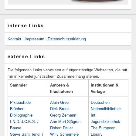
interne Links
Kontakt
|
Impressum
|
Datenschutzerklärung
externe Links
Die folgenden Links verweisen auf eigenständige Webseiten, die mit
mir in keinerlei juristischem Zusammenhang stehen.
Sammler
Autoren &
Institutionen &
Illustratoren
Verlage
Pixibuch.de
Alain Grée
Deutschen
Blüchert
Dick Bruna
Nationalbibliothek
Bibliographie
Georg Zemann
Int.
I.N.D.U.C.K.S. /
Ann Mari Sjögren
Jugendbibliothek
Bause
Robert Dallet
The European
Steve Santi (engl.)
Willy Schermelé
Library