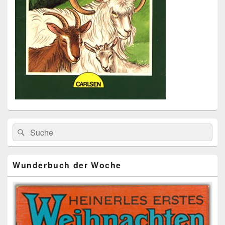
Primärer
Search
Suche
Seitenleisten
for:
Widget-
Bereich
Wunderbuch der Woche