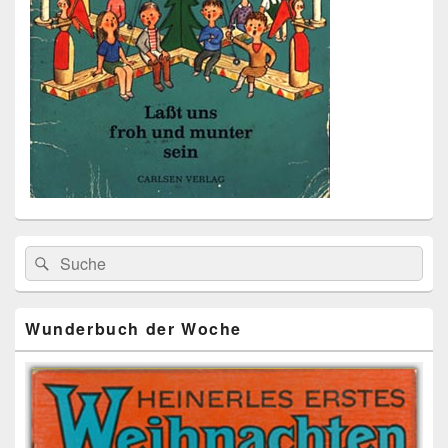
Primärer
Search
Suche
Seitenleisten
for:
Widget-
Bereich
Wunderbuch der Woche