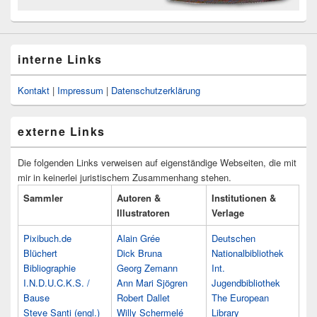
interne Links
Kontakt
|
Impressum
|
Datenschutzerklärung
externe Links
Die folgenden Links verweisen auf eigenständige Webseiten, die mit
mir in keinerlei juristischem Zusammenhang stehen.
Sammler
Autoren &
Institutionen &
Illustratoren
Verlage
Pixibuch.de
Alain Grée
Deutschen
Blüchert
Dick Bruna
Nationalbibliothek
Bibliographie
Georg Zemann
Int.
I.N.D.U.C.K.S. /
Ann Mari Sjögren
Jugendbibliothek
Bause
Robert Dallet
The European
Steve Santi (engl.)
Willy Schermelé
Library