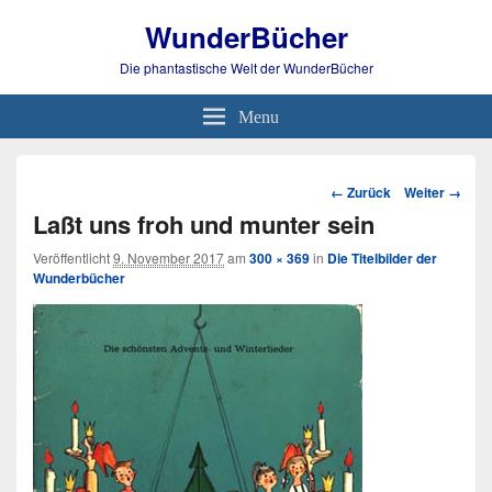
WunderBücher
Die phantastische Welt der WunderBücher
Menu
Bild-
← Zurück
Weiter →
Navigation
Laßt uns froh und munter sein
Veröffentlicht
9. November 2017
am
300 × 369
in
Die Titelbilder der
Wunderbücher