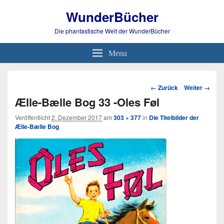
WunderBücher
Die phantastische Welt der WunderBücher
Menu
Bild-
← Zurück
Weiter →
Navigation
Ælle-Bælle Bog 33 -Oles Føl
Veröffentlicht
2. Dezember 2017
am
303 × 377
in
Die Titelbilder der
Ælle-Bælle Bog