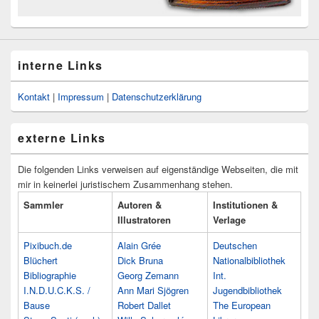
interne Links
Kontakt
|
Impressum
|
Datenschutzerklärung
externe Links
Die folgenden Links verweisen auf eigenständige Webseiten, die mit
mir in keinerlei juristischem Zusammenhang stehen.
Sammler
Autoren &
Institutionen &
Illustratoren
Verlage
Pixibuch.de
Alain Grée
Deutschen
Blüchert
Dick Bruna
Nationalbibliothek
Bibliographie
Georg Zemann
Int.
I.N.D.U.C.K.S. /
Ann Mari Sjögren
Jugendbibliothek
Bause
Robert Dallet
The European