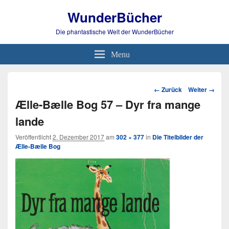
WunderBücher
Die phantastische Welt der WunderBücher
Menu
Bild-
← Zurück
Weiter →
Navigation
Ælle-Bælle Bog 57 – Dyr fra mange
lande
Veröffentlicht
2. Dezember 2017
am
302 × 377
in
Die Titelbilder der
Ælle-Bælle Bog