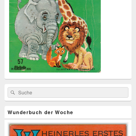
Primärer
Search
Suche
Seitenleisten
for:
Widget-
Bereich
Wunderbuch der Woche