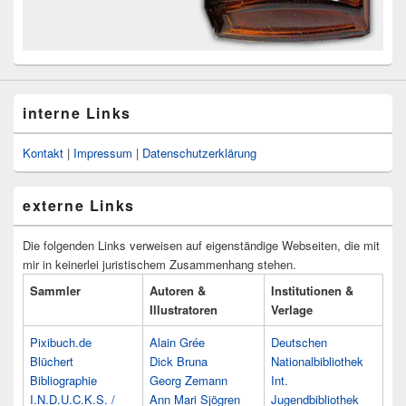
interne Links
Kontakt
|
Impressum
|
Datenschutzerklärung
externe Links
Die folgenden Links verweisen auf eigenständige Webseiten, die mit
mir in keinerlei juristischem Zusammenhang stehen.
Sammler
Autoren &
Institutionen &
Illustratoren
Verlage
Pixibuch.de
Alain Grée
Deutschen
Blüchert
Dick Bruna
Nationalbibliothek
Bibliographie
Georg Zemann
Int.
I.N.D.U.C.K.S. /
Ann Mari Sjögren
Jugendbibliothek