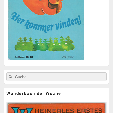
Primärer
Search
Suche
Seitenleisten
for:
Widget-
Bereich
Wunderbuch der Woche