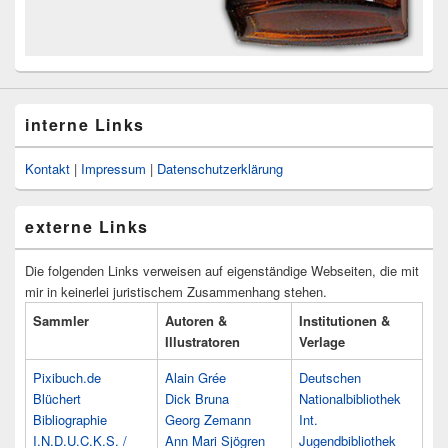
interne Links
Kontakt
|
Impressum
|
Datenschutzerklärung
externe Links
Die folgenden Links verweisen auf eigenständige Webseiten, die mit
mir in keinerlei juristischem Zusammenhang stehen.
Sammler
Autoren &
Institutionen &
Illustratoren
Verlage
Pixibuch.de
Alain Grée
Deutschen
Blüchert
Dick Bruna
Nationalbibliothek
Bibliographie
Georg Zemann
Int.
I.N.D.U.C.K.S. /
Ann Mari Sjögren
Jugendbibliothek