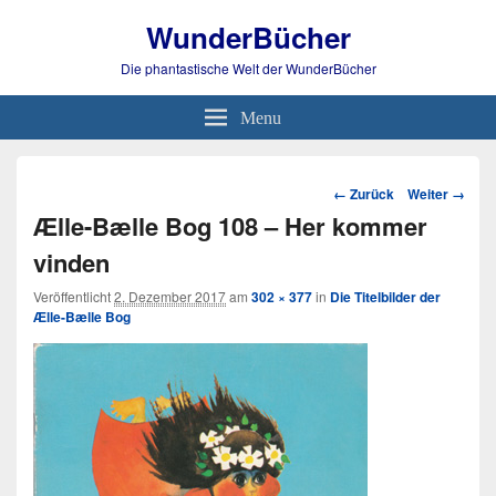
WunderBücher
Die phantastische Welt der WunderBücher
Menu
Bild-
← Zurück
Weiter →
Navigation
Ælle-Bælle Bog 108 – Her kommer
vinden
Veröffentlicht
2. Dezember 2017
am
302 × 377
in
Die Titelbilder der
Ælle-Bælle Bog