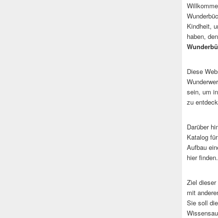
Willkommen
Wunderbüch
Kindheit, 
haben, den
Wunderbü
Diese Websi
Wunderwerk
sein, um i
zu entdeck
Darüber hi
Katalog fü
Aufbau ein
hier finden.
Ziel dieser
mit andere
Sie soll d
Wissensaus