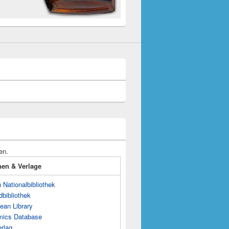
en.
onen & Verlage
Nationalbibliothek
dbibliothek
ean Library
mics Database
rlag