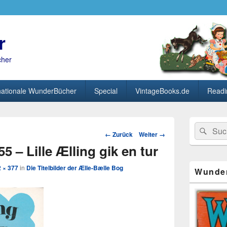
r
cher
nationale WunderBücher
Special
VintageBooks.de
Readi
Primärer
Search
Suc
Seitenleisten
Bild-
← Zurück
Weiter →
for:
Widget-
Navigation
 – Lille Ælling gik en tur
Bereich
 × 377
in
Die Titelbilder der Ælle-Bælle Bog
Wunde