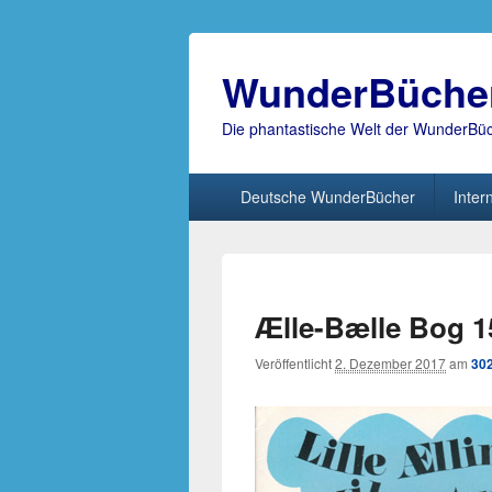
WunderBüche
Die phantastische Welt der WunderBü
Hauptmenü
Deutsche WunderBücher
Inter
Ælle-Bælle Bog 155
Veröffentlicht
2. Dezember 2017
am
302