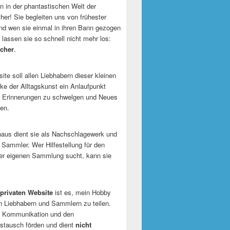
 in der phantastischen Welt der
er! Sie begleiten uns von frühester
und wen sie einmal in ihren Bann gezogen
 lassen sie so schnell nicht mehr los:
cher
.
te soll allen Liebhabern dieser kleinen
e der Alltagskunst ein Anlaufpunkt
n Erinnerungen zu schwelgen und Neues
en.
naus dient sie als Nachschlagewerk und
r Sammler. Wer Hilfestellung für den
er eigenen Sammlung sucht, kann sie
privaten Website
ist es, mein Hobby
n Liebhabern und Sammlern zu teilen.
ie Kommunikation und den
tausch förden und dient
nicht