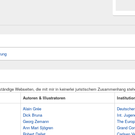
rung
ständige Webseiten, die mit mir in keinerlei juristischem Zusammenhang steh
Autoren & Illustratoren
Instituti
Alain Grée
Deutschen 
Dick Bruna
Int. Jugen
Georg Zemann
The Europ
Ann Mari Sjögren
Grand Co
Robert Dallet
Carlsen Ve