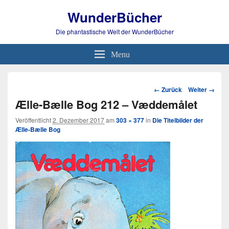
WunderBücher
Die phantastische Welt der WunderBücher
Menu
Bild-
← Zurück
Weiter →
Navigation
Ælle-Bælle Bog 212 – Væddemålet
Veröffentlicht
2. Dezember 2017
am
303 × 377
in
Die Titelbilder der
Ælle-Bælle Bog