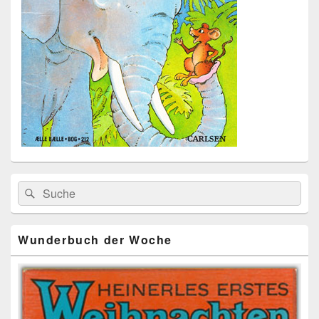
Primärer
Search
Suche
Seitenleisten
for:
Widget-
Bereich
Wunderbuch der Woche