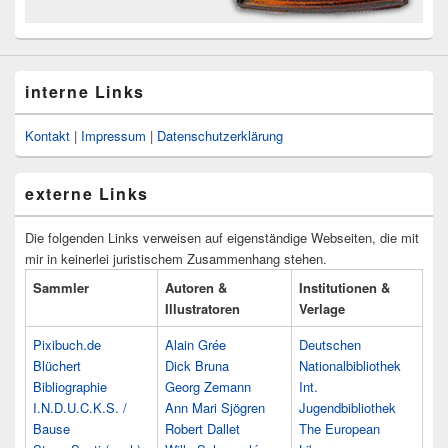
interne Links
Kontakt
|
Impressum
|
Datenschutzerklärung
externe Links
Die folgenden Links verweisen auf eigenständige Webseiten, die mit
mir in keinerlei juristischem Zusammenhang stehen.
Sammler
Autoren &
Institutionen &
Illustratoren
Verlage
Pixibuch.de
Alain Grée
Deutschen
Blüchert
Dick Bruna
Nationalbibliothek
Bibliographie
Georg Zemann
Int.
I.N.D.U.C.K.S. /
Ann Mari Sjögren
Jugendbibliothek
Bause
Robert Dallet
The European