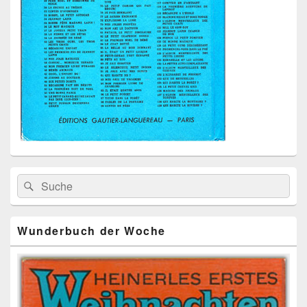
Primärer
Search
Suche
Seitenleisten
for:
Widget-
Bereich
Wunderbuch der Woche