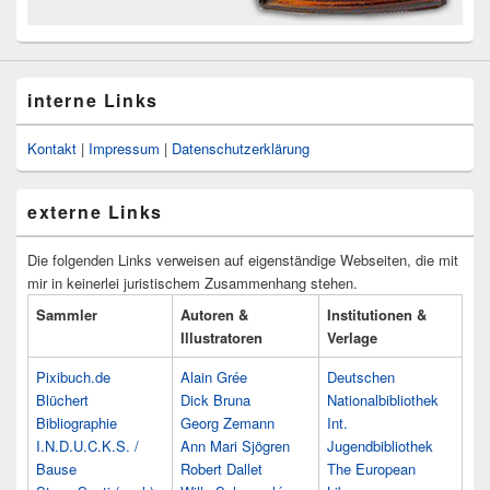
interne Links
Kontakt
|
Impressum
|
Datenschutzerklärung
externe Links
Die folgenden Links verweisen auf eigenständige Webseiten, die mit
mir in keinerlei juristischem Zusammenhang stehen.
Sammler
Autoren &
Institutionen &
Illustratoren
Verlage
Pixibuch.de
Alain Grée
Deutschen
Blüchert
Dick Bruna
Nationalbibliothek
Bibliographie
Georg Zemann
Int.
I.N.D.U.C.K.S. /
Ann Mari Sjögren
Jugendbibliothek
Bause
Robert Dallet
The European