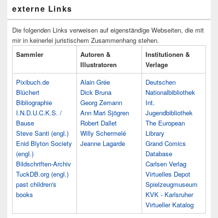
externe Links
Die folgenden Links verweisen auf eigenständige Webseiten, die mit
mir in keinerlei juristischem Zusammenhang stehen.
Sammler
Autoren &
Institutionen &
Illustratoren
Verlage
Pixibuch.de
Alain Grée
Deutschen
Blüchert
Dick Bruna
Nationalbibliothek
Bibliographie
Georg Zemann
Int.
I.N.D.U.C.K.S. /
Ann Mari Sjögren
Jugendbibliothek
Bause
Robert Dallet
The European
Steve Santi (engl.)
Willy Schermelé
Library
Enid Blyton Society
Jeanne Lagarde
Grand Comics
(engl.)
Database
Bildschriften-Archiv
Carlsen Verlag
TuckDB.org (engl.)
Virtuelles Depot
past children's
Spielzeugmuseum
books
KVK - Karlsruher
Virtueller Katalog