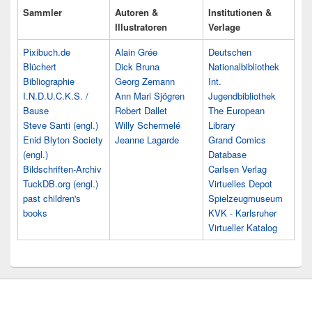
Sammler
Autoren &
Institutionen &
Illustratoren
Verlage
Pixibuch.de
Alain Grée
Deutschen
Blüchert
Dick Bruna
Nationalbibliothek
Bibliographie
Georg Zemann
Int.
I.N.D.U.C.K.S. /
Ann Mari Sjögren
Jugendbibliothek
Bause
Robert Dallet
The European
Steve Santi (engl.)
Willy Schermelé
Library
Enid Blyton Society
Jeanne Lagarde
Grand Comics
(engl.)
Database
Bildschriften-Archiv
Carlsen Verlag
TuckDB.org (engl.)
Virtuelles Depot
past children's
Spielzeugmuseum
books
KVK - Karlsruher
Virtueller Katalog