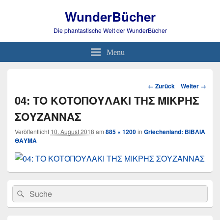
WunderBücher
Die phantastische Welt der WunderBücher
Menu
Bild-
← Zurück
Weiter →
Navigation
04: ΤΟ ΚΟΤΟΠΟΥΛΑΚΙ ΤΗΣ ΜΙΚΡΗΣ
ΣΟΥΖΑΝΝΑΣ
Veröffentlicht
10. August 2018
am
885 × 1200
in
Griechenland: ΒΙΒΛΙΑ
ΘΑΥΜΑ
Primärer
Search
Suche
Seitenleisten
for:
Widget-
Bereich