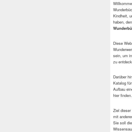
Willkommen
Wunderbüch
Kindheit, 
haben, den
Wunderbü
Diese Websi
Wunderwerk
sein, um i
zu entdeck
Darüber hi
Katalog fü
Aufbau ein
hier finden.
Ziel dieser
mit andere
Sie soll d
Wissensaus