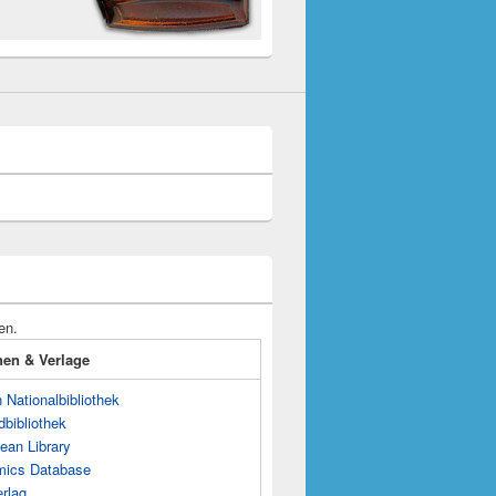
en.
onen & Verlage
Nationalbibliothek
dbibliothek
ean Library
mics Database
rlag