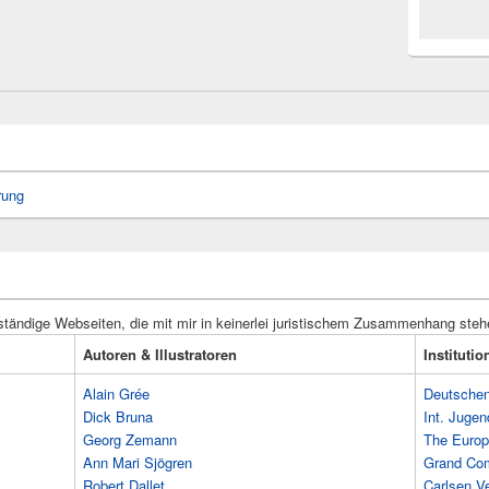
rung
ständige Webseiten, die mit mir in keinerlei juristischem Zusammenhang steh
Autoren & Illustratoren
Instituti
Alain Grée
Deutschen 
Dick Bruna
Int. Jugen
Georg Zemann
The Europ
Ann Mari Sjögren
Grand Co
Robert Dallet
Carlsen Ve