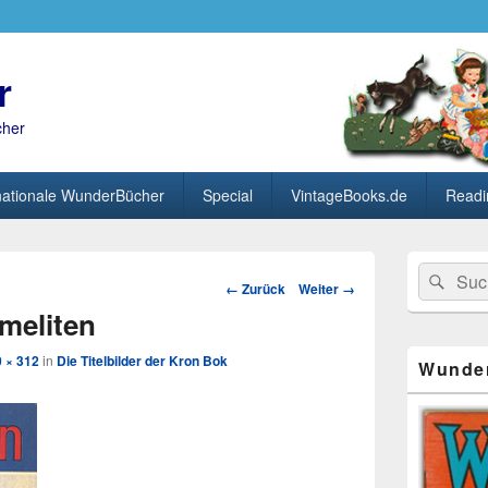
r
cher
nationale WunderBücher
Special
VintageBooks.de
Readi
Primärer
Search
Suc
Seitenleisten
Bild-
← Zurück
Weiter →
for:
Widget-
Navigation
meliten
Bereich
 × 312
in
Die Titelbilder der Kron Bok
Wunde