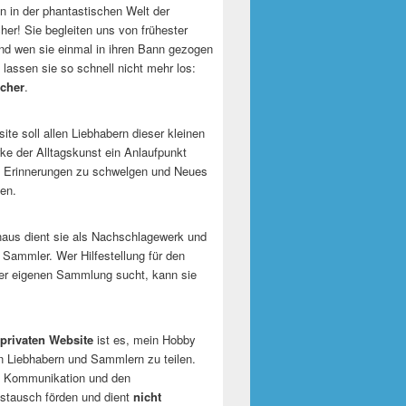
 in der phantastischen Welt der
er! Sie begleiten uns von frühester
und wen sie einmal in ihren Bann gezogen
 lassen sie so schnell nicht mehr los:
cher
.
te soll allen Liebhabern dieser kleinen
e der Alltagskunst ein Anlaufpunkt
n Erinnerungen zu schwelgen und Neues
en.
naus dient sie als Nachschlagewerk und
r Sammler. Wer Hilfestellung für den
er eigenen Sammlung sucht, kann sie
privaten Website
ist es, mein Hobby
n Liebhabern und Sammlern zu teilen.
ie Kommunikation und den
tausch förden und dient
nicht