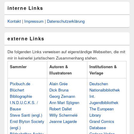
interne Links
Kontakt
|
Impressum
|
Datenschutzerklärung
externe Links
Die folgenden Links verweisen auf eigenständige Webseiten, die mit
mir in keinerlei juristischem Zusammenhang stehen.
Sammler
Autoren &
Institutionen &
Illustratoren
Verlage
Pixibuch.de
Alain Grée
Deutschen
Blüchert
Dick Bruna
Nationalbibliothek
Bibliographie
Georg Zemann
Int.
I.N.D.U.C.K.S. /
Ann Mari Sjögren
Jugendbibliothek
Bause
Robert Dallet
The European
Steve Santi (engl.)
Willy Schermelé
Library
Enid Blyton Society
Jeanne Lagarde
Grand Comics
(engl.)
Database
Bildschriften-Archiv
Carlsen Verlag