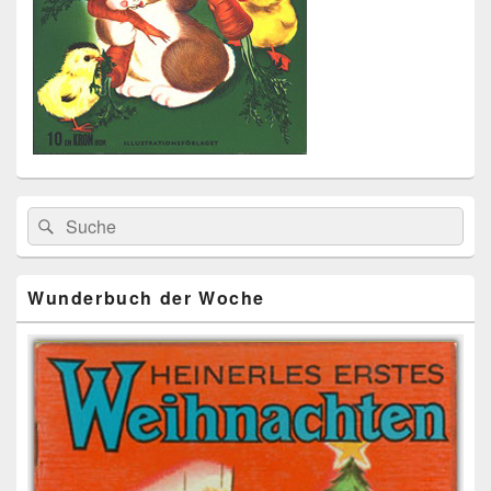
Primärer
Search
Suche
Seitenleisten
for:
Widget-
Bereich
Wunderbuch der Woche