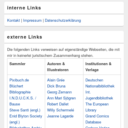
interne Links
Kontakt
|
Impressum
|
Datenschutzerklärung
externe Links
Die folgenden Links verweisen auf eigenständige Webseiten, die mit
mir in keinerlei juristischem Zusammenhang stehen.
Sammler
Autoren &
Institutionen &
Illustratoren
Verlage
Pixibuch.de
Alain Grée
Deutschen
Blüchert
Dick Bruna
Nationalbibliothek
Bibliographie
Georg Zemann
Int.
I.N.D.U.C.K.S. /
Ann Mari Sjögren
Jugendbibliothek
Bause
Robert Dallet
The European
Steve Santi (engl.)
Willy Schermelé
Library
Enid Blyton Society
Jeanne Lagarde
Grand Comics
(engl.)
Database
Bildschriften-Archiv
Carlsen Verlag