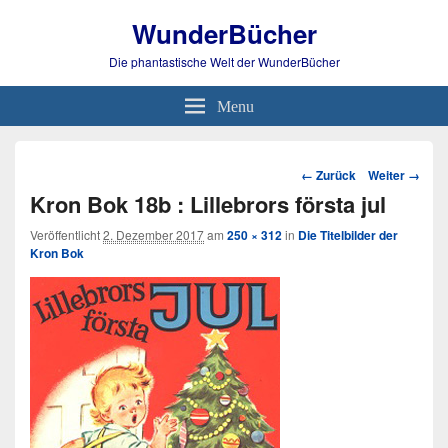
WunderBücher
Die phantastische Welt der WunderBücher
Menu
Bild-
← Zurück
Weiter →
Navigation
Kron Bok 18b : Lillebrors första jul
Veröffentlicht
2. Dezember 2017
am
250 × 312
in
Die Titelbilder der
Kron Bok