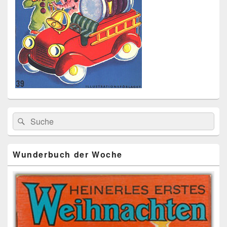
Primärer
Search
Suche
Seitenleisten
for:
Widget-
Bereich
Wunderbuch der Woche