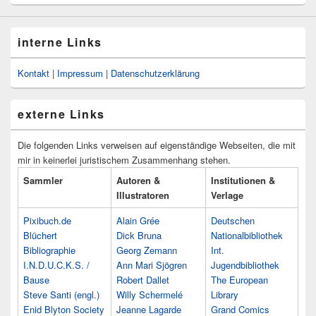
interne Links
Kontakt
|
Impressum
|
Datenschutzerklärung
externe Links
Die folgenden Links verweisen auf eigenständige Webseiten, die mit
mir in keinerlei juristischem Zusammenhang stehen.
Sammler
Autoren &
Institutionen &
Illustratoren
Verlage
Pixibuch.de
Alain Grée
Deutschen
Blüchert
Dick Bruna
Nationalbibliothek
Bibliographie
Georg Zemann
Int.
I.N.D.U.C.K.S. /
Ann Mari Sjögren
Jugendbibliothek
Bause
Robert Dallet
The European
Steve Santi (engl.)
Willy Schermelé
Library
Enid Blyton Society
Jeanne Lagarde
Grand Comics