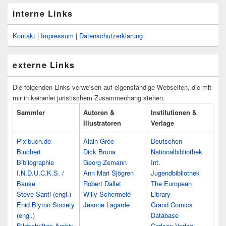
interne Links
Kontakt
|
Impressum
|
Datenschutzerklärung
externe Links
Die folgenden Links verweisen auf eigenständige Webseiten, die mit
mir in keinerlei juristischem Zusammenhang stehen.
Sammler
Autoren &
Institutionen &
Illustratoren
Verlage
Pixibuch.de
Alain Grée
Deutschen
Blüchert
Dick Bruna
Nationalbibliothek
Bibliographie
Georg Zemann
Int.
I.N.D.U.C.K.S. /
Ann Mari Sjögren
Jugendbibliothek
Bause
Robert Dallet
The European
Steve Santi (engl.)
Willy Schermelé
Library
Enid Blyton Society
Jeanne Lagarde
Grand Comics
(engl.)
Database
Bildschriften-Archiv
Carlsen Verlag