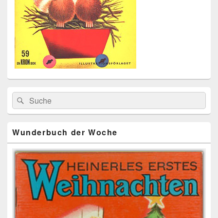
Primärer
Search
Suche
Seitenleisten
for:
Widget-
Bereich
Wunderbuch der Woche