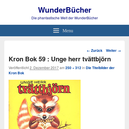
WunderBücher
Die phantastische Welt der WunderBücher
Menu
Bild-
← Zurück
Weiter →
Navigation
Kron Bok 59 : Unge herr tvättbjörn
Veröffentlicht
2. Dezember 2017
am
250 × 312
in
Die Titelbilder der
Kron Bok