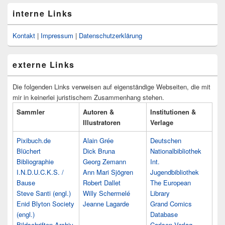
interne Links
Kontakt
|
Impressum
|
Datenschutzerklärung
externe Links
Die folgenden Links verweisen auf eigenständige Webseiten, die mit
mir in keinerlei juristischem Zusammenhang stehen.
Sammler
Autoren &
Institutionen &
Illustratoren
Verlage
Pixibuch.de
Alain Grée
Deutschen
Blüchert
Dick Bruna
Nationalbibliothek
Bibliographie
Georg Zemann
Int.
I.N.D.U.C.K.S. /
Ann Mari Sjögren
Jugendbibliothek
Bause
Robert Dallet
The European
Steve Santi (engl.)
Willy Schermelé
Library
Enid Blyton Society
Jeanne Lagarde
Grand Comics
(engl.)
Database
Bildschriften-Archiv
Carlsen Verlag