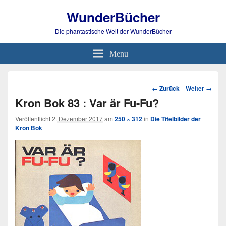
WunderBücher
Die phantastische Welt der WunderBücher
Menu
Bild-
← Zurück
Weiter →
Navigation
Kron Bok 83 : Var är Fu-Fu?
Veröffentlicht
2. Dezember 2017
am
250 × 312
in
Die Titelbilder der
Kron Bok