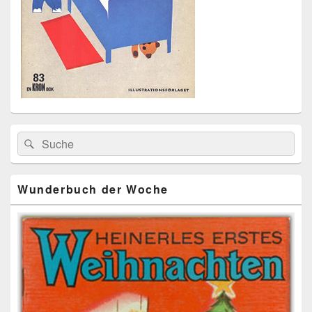
Primärer
Search
Suche
Seitenleisten
for:
Widget-
Bereich
Wunderbuch der Woche