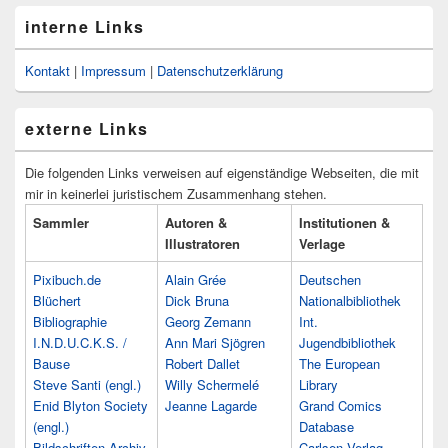
interne Links
Kontakt
|
Impressum
|
Datenschutzerklärung
externe Links
Die folgenden Links verweisen auf eigenständige Webseiten, die mit
mir in keinerlei juristischem Zusammenhang stehen.
Sammler
Autoren &
Institutionen &
Illustratoren
Verlage
Pixibuch.de
Alain Grée
Deutschen
Blüchert
Dick Bruna
Nationalbibliothek
Bibliographie
Georg Zemann
Int.
I.N.D.U.C.K.S. /
Ann Mari Sjögren
Jugendbibliothek
Bause
Robert Dallet
The European
Steve Santi (engl.)
Willy Schermelé
Library
Enid Blyton Society
Jeanne Lagarde
Grand Comics
(engl.)
Database
Bildschriften-Archiv
Carlsen Verlag