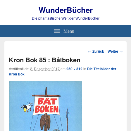
WunderBücher
Die phantastische Welt der WunderBücher
Menu
Bild-
← Zurück
Weiter →
Navigation
Kron Bok 85 : Båtboken
Veröffentlicht
2. Dezember 2017
am
250 × 312
in
Die Titelbilder der
Kron Bok