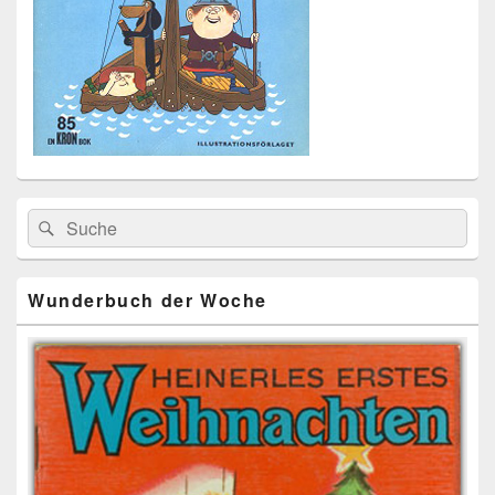
Primärer
Search
Suche
Seitenleisten
for:
Widget-
Bereich
Wunderbuch der Woche