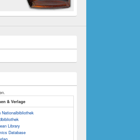
en.
onen & Verlage
Nationalbibliothek
dbibliothek
ean Library
mics Database
rlag