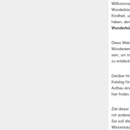
Willkommen
Wunderbüch
Kindheit, 
haben, den
Wunderbü
Diese Websi
Wunderwerk
sein, um i
zu entdeck
Darüber hi
Katalog fü
Aufbau ein
hier finden.
Ziel dieser
mit andere
Sie soll d
Wissensaus