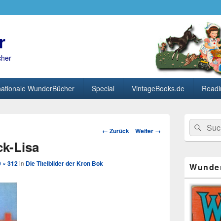
r
cher
nationale WunderBücher
Special
VintageBooks.de
Readi
Primärer
Search
Suc
Seitenleisten
Bild-
← Zurück
Weiter →
for:
Widget-
Navigation
ck-Lisa
Bereich
 × 312
in
Die Titelbilder der Kron Bok
Wunde