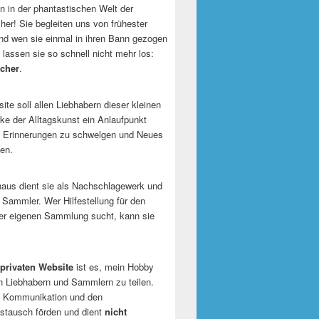
 in der phantastischen Welt der
er! Sie begleiten uns von frühester
und wen sie einmal in ihren Bann gezogen
 lassen sie so schnell nicht mehr los:
cher
.
te soll allen Liebhabern dieser kleinen
e der Alltagskunst ein Anlaufpunkt
n Erinnerungen zu schwelgen und Neues
en.
naus dient sie als Nachschlagewerk und
r Sammler. Wer Hilfestellung für den
er eigenen Sammlung sucht, kann sie
privaten Website
ist es, mein Hobby
n Liebhabern und Sammlern zu teilen.
ie Kommunikation und den
tausch förden und dient
nicht