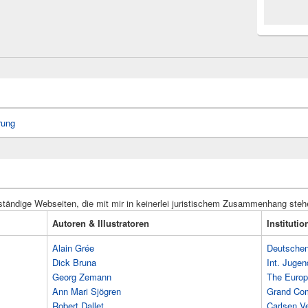
rung
ständige Webseiten, die mit mir in keinerlei juristischem Zusammenhang steh
Autoren & Illustratoren
Instituti
Alain Grée
Deutschen 
Dick Bruna
Int. Jugen
Georg Zemann
The Europ
Ann Mari Sjögren
Grand Co
Robert Dallet
Carlsen Ve