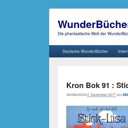
WunderBüche
Die phantastische Welt der WunderBü
Hauptmenü
Deutsche WunderBücher
Inter
Kron Bok 91 : Sti
Veröffentlicht
2. Dezember 2017
am
250