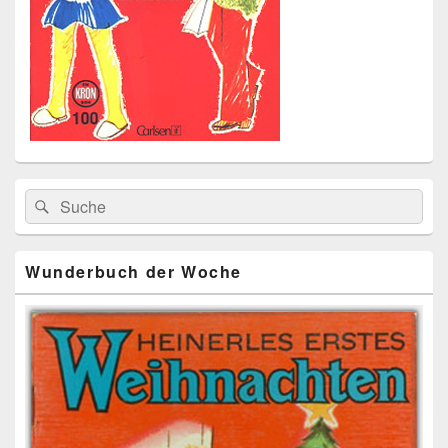
Primärer
Search
Suche
Seitenleisten
for:
Widget-
Bereich
Wunderbuch der Woche