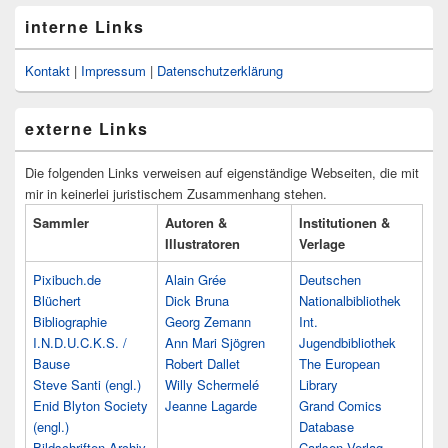
interne Links
Kontakt
|
Impressum
|
Datenschutzerklärung
externe Links
Die folgenden Links verweisen auf eigenständige Webseiten, die mit
mir in keinerlei juristischem Zusammenhang stehen.
Sammler
Autoren &
Institutionen &
Illustratoren
Verlage
Pixibuch.de
Alain Grée
Deutschen
Blüchert
Dick Bruna
Nationalbibliothek
Bibliographie
Georg Zemann
Int.
I.N.D.U.C.K.S. /
Ann Mari Sjögren
Jugendbibliothek
Bause
Robert Dallet
The European
Steve Santi (engl.)
Willy Schermelé
Library
Enid Blyton Society
Jeanne Lagarde
Grand Comics
(engl.)
Database
Bildschriften-Archiv
Carlsen Verlag