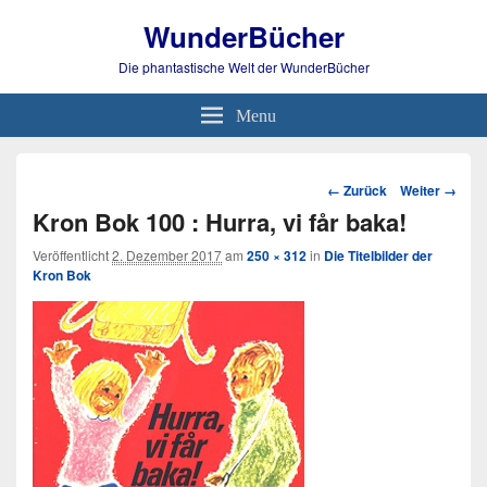
WunderBücher
Die phantastische Welt der WunderBücher
Menu
Bild-
← Zurück
Weiter →
Navigation
Kron Bok 100 : Hurra, vi får baka!
Veröffentlicht
2. Dezember 2017
am
250 × 312
in
Die Titelbilder der
Kron Bok