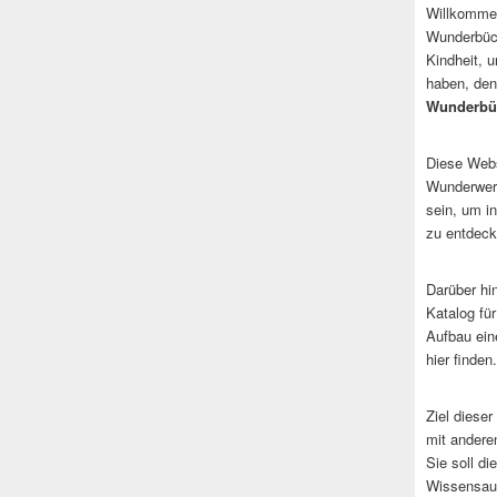
Willkommen
Wunderbüch
Kindheit, 
haben, den
Wunderbü
Diese Websi
Wunderwerk
sein, um i
zu entdeck
Darüber hi
Katalog fü
Aufbau ein
hier finden.
Ziel dieser
mit andere
Sie soll d
Wissensaus