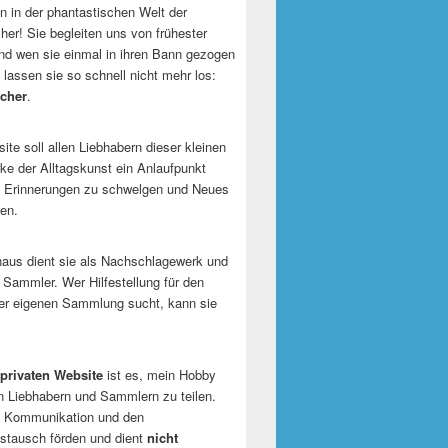
 in der phantastischen Welt der
er! Sie begleiten uns von frühester
und wen sie einmal in ihren Bann gezogen
 lassen sie so schnell nicht mehr los:
cher
.
te soll allen Liebhabern dieser kleinen
e der Alltagskunst ein Anlaufpunkt
n Erinnerungen zu schwelgen und Neues
en.
naus dient sie als Nachschlagewerk und
r Sammler. Wer Hilfestellung für den
er eigenen Sammlung sucht, kann sie
privaten Website
ist es, mein Hobby
n Liebhabern und Sammlern zu teilen.
ie Kommunikation und den
tausch förden und dient
nicht