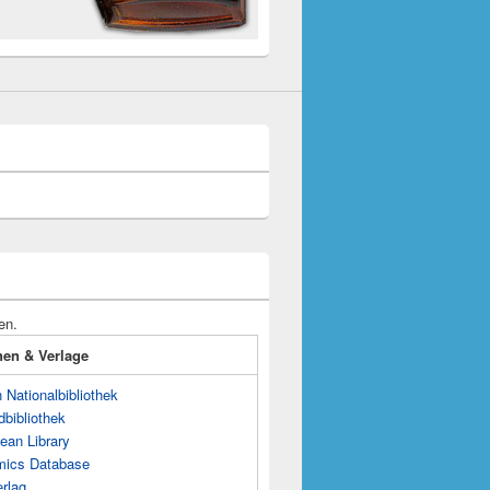
en.
onen & Verlage
Nationalbibliothek
dbibliothek
ean Library
mics Database
rlag