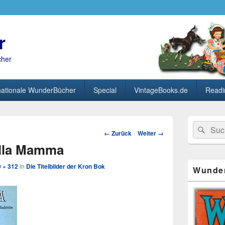
r
cher
nationale WunderBücher
Special
VintageBooks.de
Readi
Primärer
Search
Suc
Seitenleisten
Bild-
← Zurück
Weiter →
for:
Widget-
Navigation
illa Mamma
Bereich
 × 312
in
Die Titelbilder der Kron Bok
Wunde