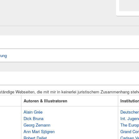
rung
ständige Webseiten, die mit mir in keinerlei juristischem Zusammenhang steh
Autoren & Illustratoren
Instituti
Alain Grée
Deutschen 
Dick Bruna
Int. Jugen
Georg Zemann
The Europ
Ann Mari Sjögren
Grand Co
Robert Dallet
Carlsen Ve