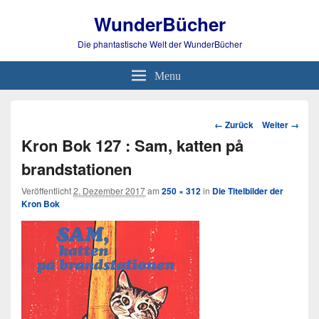
WunderBücher
Die phantastische Welt der WunderBücher
Menu
Bild-
← Zurück
Weiter →
Navigation
Kron Bok 127 : Sam, katten på
brandstationen
Veröffentlicht
2. Dezember 2017
am
250 × 312
in
Die Titelbilder der
Kron Bok