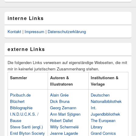
interne Links
Kontakt
|
Impressum
|
Datenschutzerklärung
externe Links
Die folgenden Links verweisen auf eigenständige Webseiten, die mit
mir in keinerlei juristischem Zusammenhang stehen.
Sammler
Autoren &
Institutionen &
Illustratoren
Verlage
Pixibuch.de
Alain Grée
Deutschen
Blüchert
Dick Bruna
Nationalbibliothek
Bibliographie
Georg Zemann
Int.
I.N.D.U.C.K.S. /
Ann Mari Sjögren
Jugendbibliothek
Bause
Robert Dallet
The European
Steve Santi (engl.)
Willy Schermelé
Library
Enid Blyton Society
Jeanne Lagarde
Grand Comics