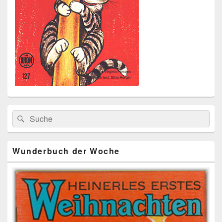
Primärer
Search
Suche
Seitenleisten
for:
Widget-
Bereich
Wunderbuch der Woche