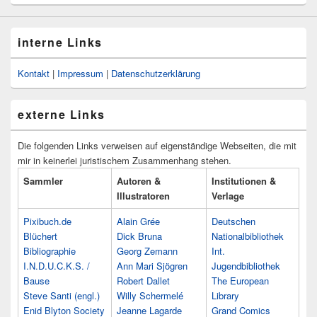
interne Links
Kontakt
|
Impressum
|
Datenschutzerklärung
externe Links
Die folgenden Links verweisen auf eigenständige Webseiten, die mit
mir in keinerlei juristischem Zusammenhang stehen.
Sammler
Autoren &
Institutionen &
Illustratoren
Verlage
Pixibuch.de
Alain Grée
Deutschen
Blüchert
Dick Bruna
Nationalbibliothek
Bibliographie
Georg Zemann
Int.
I.N.D.U.C.K.S. /
Ann Mari Sjögren
Jugendbibliothek
Bause
Robert Dallet
The European
Steve Santi (engl.)
Willy Schermelé
Library
Enid Blyton Society
Jeanne Lagarde
Grand Comics