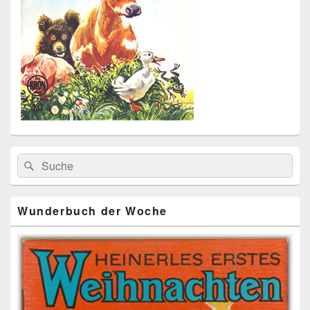
Primärer
Search
Suche
Seitenleisten
for:
Widget-
Bereich
Wunderbuch der Woche