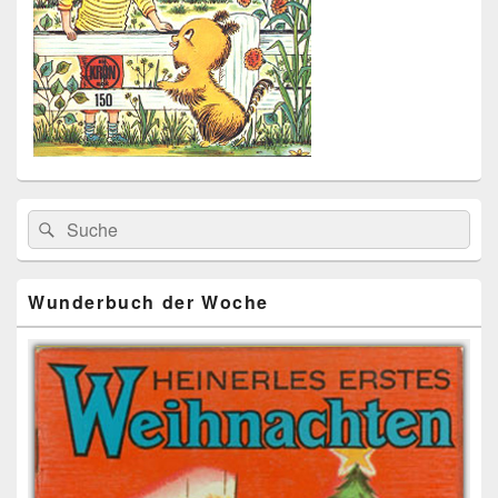
Primärer
Search
Suche
Seitenleisten
for:
Widget-
Bereich
Wunderbuch der Woche