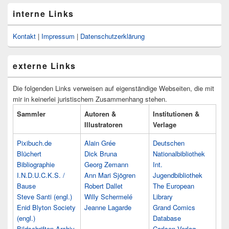
interne Links
Kontakt
|
Impressum
|
Datenschutzerklärung
externe Links
Die folgenden Links verweisen auf eigenständige Webseiten, die mit
mir in keinerlei juristischem Zusammenhang stehen.
Sammler
Autoren &
Institutionen &
Illustratoren
Verlage
Pixibuch.de
Alain Grée
Deutschen
Blüchert
Dick Bruna
Nationalbibliothek
Bibliographie
Georg Zemann
Int.
I.N.D.U.C.K.S. /
Ann Mari Sjögren
Jugendbibliothek
Bause
Robert Dallet
The European
Steve Santi (engl.)
Willy Schermelé
Library
Enid Blyton Society
Jeanne Lagarde
Grand Comics
(engl.)
Database
Bildschriften-Archiv
Carlsen Verlag